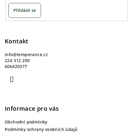
Přihlásit se
Z
á
p
Kontakt
a
info
@
temperance.cz
t
224 312 200
í
606420377
Informace pro vás
Obchodní podmínky
Podmínky ochrany osobních údajů