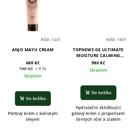
KÓD:
1221
KÓD:
1437
ANJO MAYU CREAM
TOPNEWS GE ULTIMATE
MOISTURE CALMING
CREAM
680 Kč
980 Kč
740 Kč
(–8 %)
Skladem
Skladem
Do košíku
Do košíku
Hydratační zklidňující
Pleťový krém s koňským
gelový krém s propolisem
olejem
černých včel a zlatem