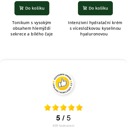
Do košíku
Do košíku
Tonikum s vysokým
Intenzivní hydratační krém
obsahem hlemýždí
s vícesložkovou kyselinou
sekrece a bílého čaje
hyaluronovou
5
5
/
409
hodnocení