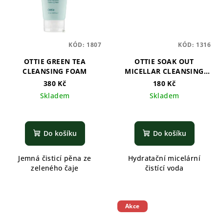
KÓD:
1807
KÓD:
1316
OTTIE GREEN TEA
OTTIE SOAK OUT
CLEANSING FOAM
MICELLAR CLEANSING
WATER - 100ml
380 Kč
180 Kč
Skladem
Skladem
Do košíku
Do košíku
Jemná čisticí pěna ze
Hydratační micelární
zeleného čaje
čistící voda
Akce