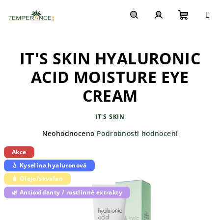
Přejít
na
obsah
Nákupn
Hledat
Přihlášení
IT'S SKIN HYALURONIC
košík
ACID MOISTURE EYE
CREAM
IT'S SKIN
Průměrné
Neohodnoceno
Podrobnosti hodnocení
hodnocení
Akce
produktu
je
💧 Kyselina hyaluronová
0,0
🧴 Oleje/skvalan
z
5
🌿 Antioxidanty / rostlinné extrakty
hvězdiček.