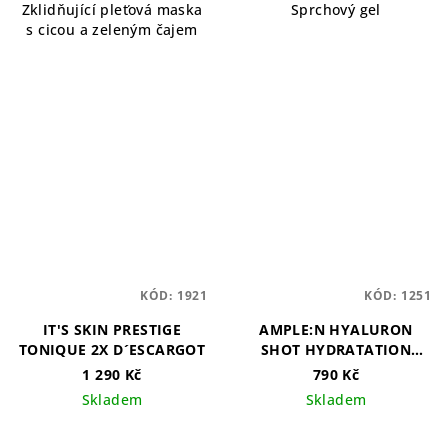
Zklidňující pleťová maska
Sprchový gel
s cicou a zeleným čajem
KÓD:
1921
KÓD:
1251
IT'S SKIN PRESTIGE
AMPLE:N HYALURON
TONIQUE 2X D´ESCARGOT
SHOT HYDRATATION
CREAM - 60ml
1 290 Kč
790 Kč
Skladem
Skladem