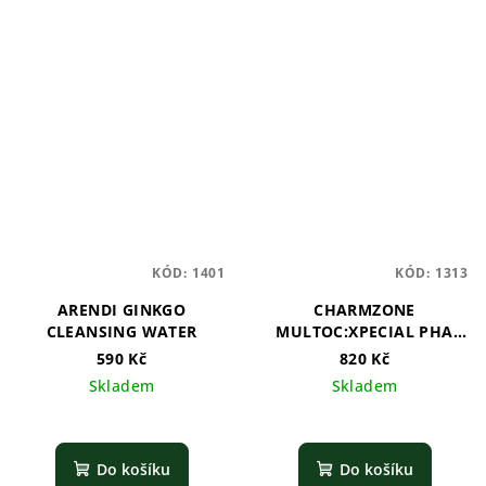
KÓD:
1401
KÓD:
1313
ARENDI GINKGO
CHARMZONE
CLEANSING WATER
MULTOC:XPECIAL PHA
TURN OVER PAD
590 Kč
820 Kč
Skladem
Skladem
Do košíku
Do košíku