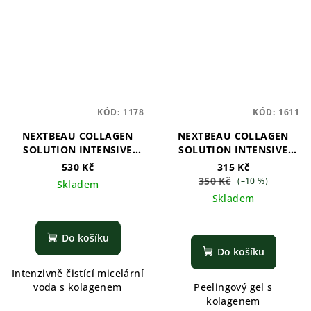
KÓD:
1178
KÓD:
1611
NEXTBEAU COLLAGEN
NEXTBEAU COLLAGEN
SOLUTION INTENSIVE
SOLUTION INTENSIVE
CLEANSING WATER
PEELING GEL
530 Kč
315 Kč
350 Kč
(–10 %)
Skladem
Skladem
Do košíku
Do košíku
Intenzivně čistící micelární
voda s kolagenem
Peelingový gel s
kolagenem