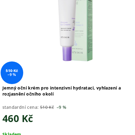
510 Kč
–9 %
Jemný oční krém pro intenzivní hydrataci, vyhlazení a
rozjasnění očního okolí
standardní cena:
510 Kč
–9 %
460 Kč
Měrná
Skladem