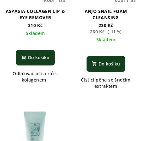
KÓD:
1133
KÓD:
1155
ASPASIA COLLAGEN LIP &
ANJO SNAIL FOAM
EYE REMOVER
CLEANSING
310 Kč
230 Kč
260 Kč
(–11 %)
Skladem
Skladem
Do košíku
Do košíku
Odličovač očí a rtů s
kolagenem
Čisticí pěna se šnečím
extraktem