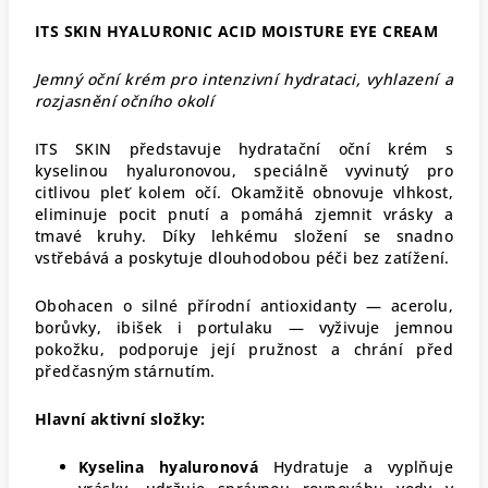
ITS SKIN HYALURONIC ACID MOISTURE EYE CREAM
Jemný oční krém pro intenzivní hydrataci, vyhlazení a
rozjasnění očního okolí
ITS SKIN představuje hydratační oční krém s
kyselinou hyaluronovou, speciálně vyvinutý pro
citlivou pleť kolem očí. Okamžitě obnovuje vlhkost,
eliminuje pocit pnutí a pomáhá zjemnit vrásky a
tmavé kruhy. Díky lehkému složení se snadno
vstřebává a poskytuje dlouhodobou péči bez zatížení.
Obohacen o silné přírodní antioxidanty — acerolu,
borůvky, ibišek i portulaku — vyživuje jemnou
pokožku, podporuje její pružnost a chrání před
předčasným stárnutím.
Hlavní aktivní složky:
Kyselina hyaluronová
Hydratuje a vyplňuje