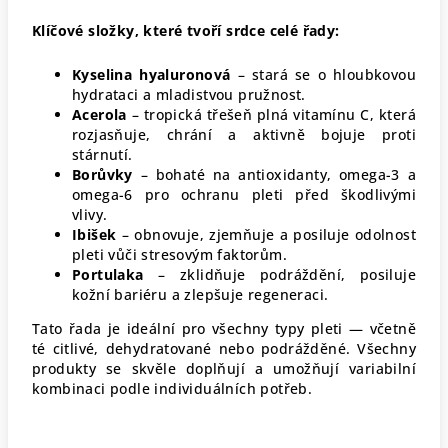
Klíčové složky, které tvoří srdce celé řady:
Kyselina hyaluronová
– stará se o hloubkovou
hydrataci a mladistvou pružnost.
Acerola
– tropická třešeň plná vitamínu C, která
rozjasňuje, chrání a aktivně bojuje proti
stárnutí.
Borůvky
– bohaté na antioxidanty, omega-3 a
omega-6 pro ochranu pleti před škodlivými
vlivy.
Ibišek
– obnovuje, zjemňuje a posiluje odolnost
pleti vůči stresovým faktorům.
Portulaka
– zklidňuje podráždění, posiluje
kožní bariéru a zlepšuje regeneraci.
Tato řada je ideální pro všechny typy pleti — včetně
té citlivé, dehydratované nebo podrážděné. Všechny
produkty se skvěle doplňují a umožňují variabilní
kombinaci podle individuálních potřeb.