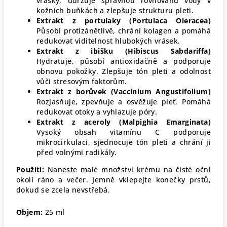
vrásky, udržuje správnou rovnováhu vody v
kožních buňkách a zlepšuje strukturu pleti.
Extrakt z portulaky (Portulaca Oleracea)
Působí protizánětlivě, chrání kolagen a pomáhá
redukovat viditelnost hlubokých vrásek.
Extrakt z ibišku (Hibiscus Sabdariffa)
Hydratuje, působí antioxidačně a podporuje
obnovu pokožky. Zlepšuje tón pleti a odolnost
vůči stresovým faktorům.
Extrakt z borůvek (Vaccinium Angustifolium)
Rozjasňuje, zpevňuje a osvěžuje pleť. Pomáhá
redukovat otoky a vyhlazuje póry.
Extrakt z aceroly (Malpighia Emarginata)
Vysoký obsah vitamínu C podporuje
mikrocirkulaci, sjednocuje tón pleti a chrání ji
před volnými radikály.
Použití:
Naneste malé množství krému na čisté oční
okolí ráno a večer. Jemně vklepejte konečky prstů,
dokud se zcela nevstřebá.
Objem:
25 ml