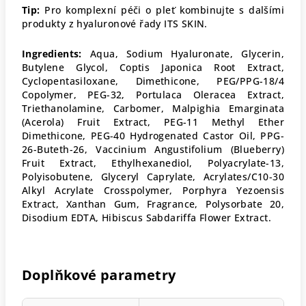
Tip:
Pro komplexní péči o pleť kombinujte s dalšími
produkty z hyaluronové řady ITS SKIN.
Ingredients:
Aqua, Sodium Hyaluronate, Glycerin,
Butylene Glycol, Coptis Japonica Root Extract,
Cyclopentasiloxane, Dimethicone, PEG/PPG-18/4
Copolymer, PEG-32, Portulaca Oleracea Extract,
Triethanolamine, Carbomer, Malpighia Emarginata
(Acerola) Fruit Extract, PEG-11 Methyl Ether
Dimethicone, PEG-40 Hydrogenated Castor Oil, PPG-
26-Buteth-26, Vaccinium Angustifolium (Blueberry)
Fruit Extract, Ethylhexanediol, Polyacrylate-13,
Polyisobutene, Glyceryl Caprylate, Acrylates/C10-30
Alkyl Acrylate Crosspolymer, Porphyra Yezoensis
Extract, Xanthan Gum, Fragrance, Polysorbate 20,
Disodium EDTA, Hibiscus Sabdariffa Flower Extract.
Doplňkové parametry