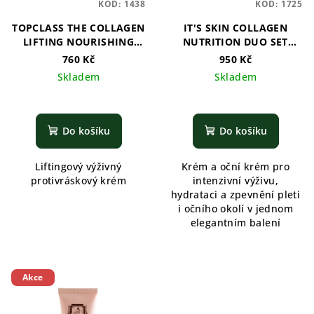
KÓD:
1438
KÓD:
1725
TOPCLASS THE COLLAGEN
IT'S SKIN COLLAGEN
LIFTING NOURISHING
NUTRITION DUO SET
CREAM - 50ML *TUBE*
(CREAM/EYE CREAM)
760 Kč
950 Kč
Skladem
Skladem
Do košíku
Do košíku
Liftingový výživný
Krém a oční krém pro
protivráskový krém
intenzivní výživu,
hydrataci a zpevnění pleti
i očního okolí v jednom
elegantním balení
Akce