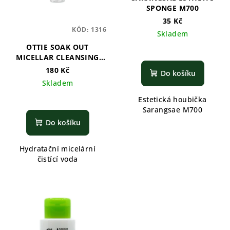
SPONGE M700
35 Kč
KÓD:
1316
Skladem
OTTIE SOAK OUT
MICELLAR CLEANSING
WATER - 100ml
180 Kč
Do košíku
Skladem
Estetická houbička
Sarangsae M700
Do košíku
Hydratační micelární
čistící voda