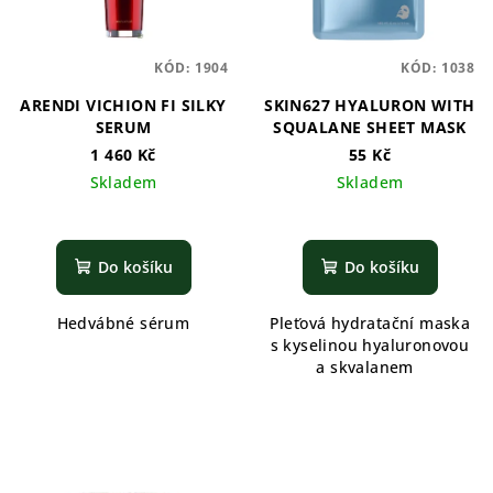
KÓD:
1904
KÓD:
1038
ARENDI VICHION FI SILKY
SKIN627 HYALURON WITH
SERUM
SQUALANE SHEET MASK
1 460 Kč
55 Kč
Skladem
Skladem
Do košíku
Do košíku
Hedvábné sérum
Pleťová hydratační maska
s kyselinou hyaluronovou
a skvalanem