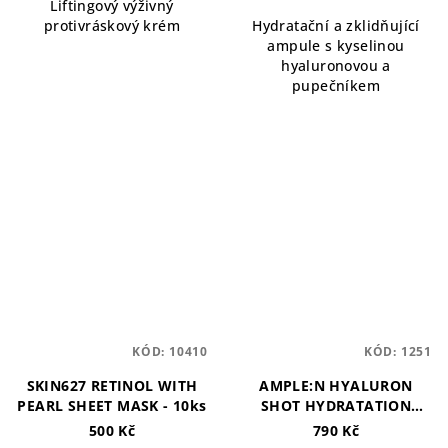
Liftingový výživný
protivráskový krém
Hydratační a zklidňující
ampule s kyselinou
hyaluronovou a
pupečníkem
KÓD:
10410
KÓD:
1251
SKIN627 RETINOL WITH
AMPLE:N HYALURON
PEARL SHEET MASK - 10ks
SHOT HYDRATATION
CREAM - 60ml
500 Kč
790 Kč