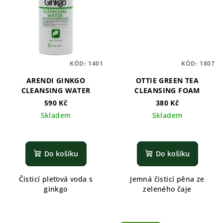
KÓD:
1401
KÓD:
1807
ARENDI GINKGO
OTTIE GREEN TEA
CLEANSING WATER
CLEANSING FOAM
590 Kč
380 Kč
Skladem
Skladem
Do košíku
Do košíku
Čisticí pleťová voda s
Jemná čisticí pěna ze
ginkgo
zeleného čaje