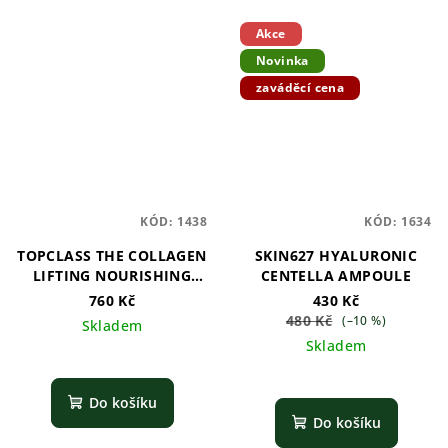
Akce
Novinka
zaváděcí cena
KÓD:
1438
KÓD:
1634
TOPCLASS THE COLLAGEN
SKIN627 HYALURONIC
LIFTING NOURISHING
CENTELLA AMPOULE
CREAM - 50ML *TUBE*
760 Kč
430 Kč
480 Kč
(–10 %)
Skladem
Skladem
Do košíku
Do košíku