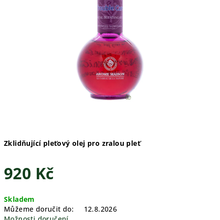
Zklidňující pleťový olej pro zralou pleť
920 Kč
Měrná
Skladem
cena:
Můžeme doručit do:
12.8.2026
Možnosti doručení