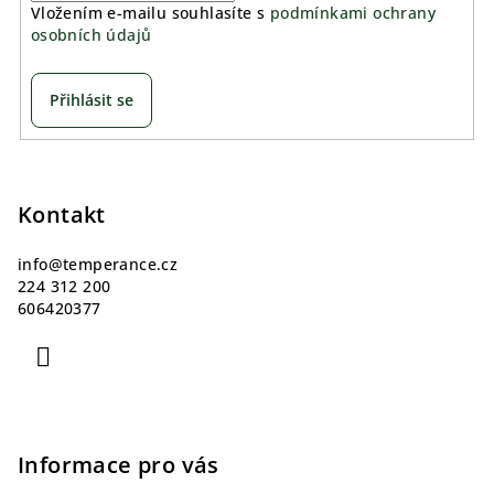
Vložením e-mailu souhlasíte s
podmínkami ochrany
osobních údajů
Přihlásit se
Z
á
p
Kontakt
a
info
@
temperance.cz
t
224 312 200
í
606420377
Informace pro vás