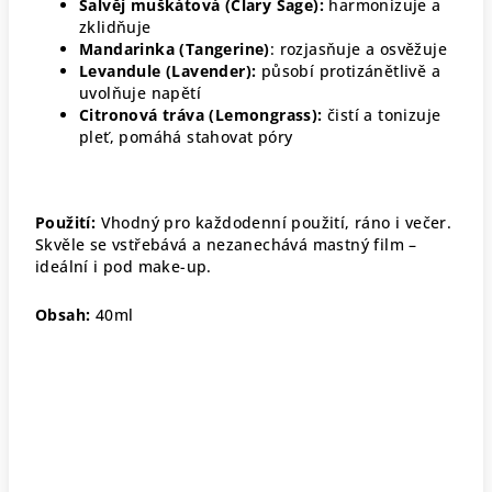
Šalvěj muškátová (Clary Sage):
harmonizuje a
zklidňuje
Mandarinka (Tangerine)
: rozjasňuje a osvěžuje
Levandule (Lavender):
působí protizánětlivě a
uvolňuje napětí
Citronová tráva (Lemongrass):
čistí a tonizuje
pleť, pomáhá stahovat póry
Použití:
Vhodný pro každodenní použití, ráno i večer.
Skvěle se vstřebává a nezanechává mastný film –
ideální i pod make-up.
Obsah:
40ml