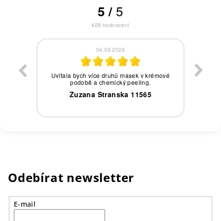
5
5
/
409
hodnocení
04.08.2026
eby,
Uvítala bych více druhů masek v krémové
podobě a chemický peeling.
0
Zuzana Stranska 11565
Odebírat newsletter
E-mail