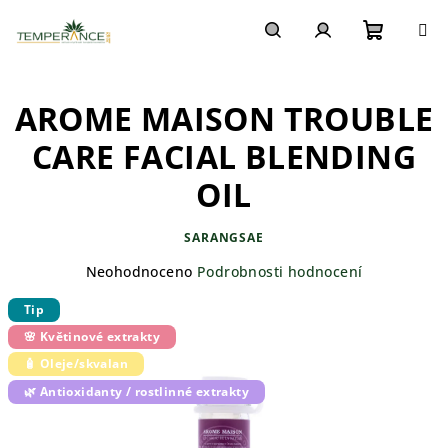
Přejít
na
obsah
Nákupn
Hledat
Přihlášení
AROME MAISON TROUBLE
košík
CARE FACIAL BLENDING
OIL
SARANGSAE
Průměrné
Neohodnoceno
Podrobnosti hodnocení
hodnocení
Tip
produktu
je
🌸 Květinové extrakty
0,0
🧴 Oleje/skvalan
z
5
🌿 Antioxidanty / rostlinné extrakty
hvězdiček.