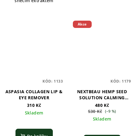
šnečím extraktem
Akce
KÓD:
1133
KÓD:
1179
ASPASIA COLLAGEN LIP &
NEXTBEAU HEMP SEED
EYE REMOVER
SOLUTION CALMING
CLEANSING WATER
310 Kč
480 Kč
530 Kč
(–9 %)
Skladem
Skladem