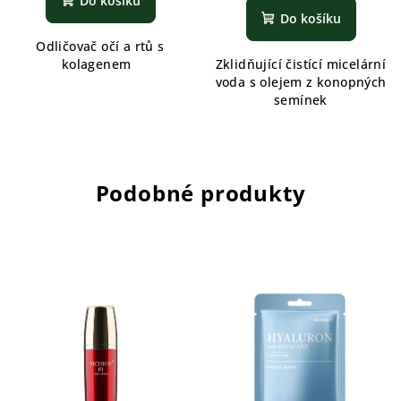
Do košíku
Do košíku
Odličovač očí a rtů s
kolagenem
Zklidňující čistící micelární
voda s olejem z konopných
semínek
Podobné produkty