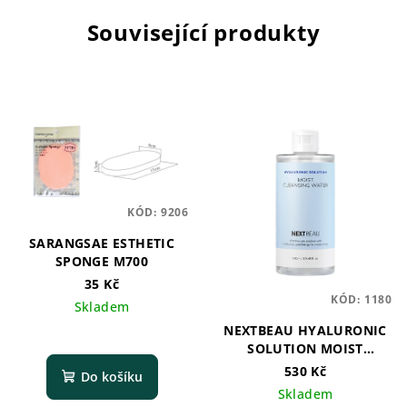
Související produkty
KÓD:
9206
SARANGSAE ESTHETIC
SPONGE M700
35 Kč
KÓD:
1180
Skladem
NEXTBEAU HYALURONIC
SOLUTION MOIST
CLEANSING WATER
530 Kč
Do košíku
Skladem