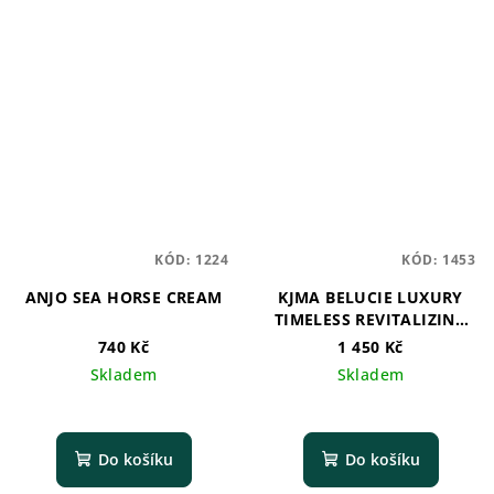
KÓD:
1224
KÓD:
1453
ANJO SEA HORSE CREAM
KJMA BELUCIE LUXURY
TIMELESS REVITALIZING
SERUM
740 Kč
1 450 Kč
Skladem
Skladem
Do košíku
Do košíku