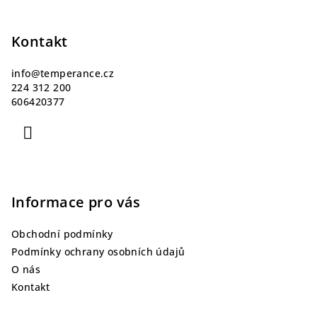
Z
á
p
Kontakt
a
info
@
temperance.cz
t
224 312 200
í
606420377
Informace pro vás
Obchodní podmínky
Podmínky ochrany osobních údajů
O nás
Kontakt