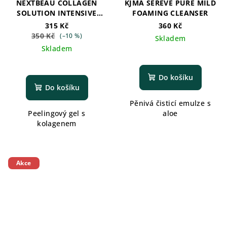
NEXTBEAU COLLAGEN
KJMA SEREVE PURE MILD
SOLUTION INTENSIVE
FOAMING CLEANSER
PEELING GEL
315 Kč
360 Kč
350 Kč
(–10 %)
Skladem
Skladem
Do košíku
Do košíku
Pěnivá čisticí emulze s
Peelingový gel s
aloe
kolagenem
Akce