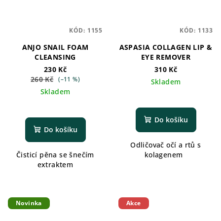
KÓD:
1155
KÓD:
1133
ANJO SNAIL FOAM
ASPASIA COLLAGEN LIP &
CLEANSING
EYE REMOVER
230 Kč
310 Kč
260 Kč
(–11 %)
Skladem
Skladem
Do košíku
Do košíku
Odličovač očí a rtů s
Čisticí pěna se šnečím
kolagenem
extraktem
Novinka
Akce