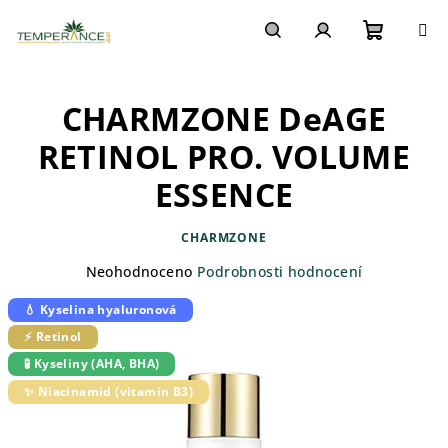
Přejít
na
obsah
Nákupn
Hledat
Přihlášení
CHARMZONE DeAGE
košík
RETINOL PRO. VOLUME
ESSENCE
CHARMZONE
Průměrné
Neohodnoceno
Podrobnosti hodnocení
hodnocení
💧 Kyselina hyaluronová
produktu
je
⚡ Retinol
0,0
🧪 Kyseliny (AHA, BHA)
z
5
✨ Niacinamid (vitamin B3)
hvězdiček.