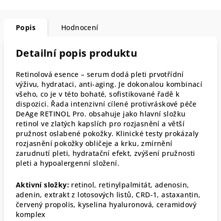
Popis
Hodnocení
Detailní popis produktu
Retinolová esence – serum dodá pleti prvotřídní
výživu, hydrataci, anti-aging. Je dokonalou kombinací
všeho, co je v této bohaté, sofistikované řadě k
dispozici. Řada intenzivní cílené protivráskové péče
DeAge RETINOL Pro. obsahuje jako hlavní složku
retinol ve zlatých kapslích pro rozjasnění a větší
pružnost oslabené pokožky. Klinické testy prokázaly
rozjasnění pokožky obličeje a krku, zmírnění
zarudnutí pleti, hydratační efekt, zvýšení pružnosti
pleti a hypoalergenní složení.
Aktivní složky:
retinol, retinylpalmitát, adenosin,
adenin, extrakt z lotosových listů, CRD-1, astaxantin,
červený propolis, kyselina hyaluronová, ceramidový
komplex