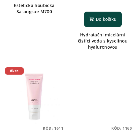
Estetická houbička
Sarangsae M700
Do košíku
Hydratační micelární
čistící voda s kyselinou
hyaluronovou
Akce
KÓD:
1611
KÓD:
1160