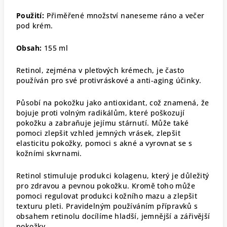
Použití:
Přiměřené množství naneseme ráno a večer
pod krém.
Obsah:
155 ml
Retinol, zejména v pleťových krémech, je často
používán pro své protivráskové a anti-aging účinky.
Působí na pokožku jako antioxidant, což znamená, že
bojuje proti volným radikálům, které poškozují
pokožku a zabraňuje jejímu stárnutí. Může také
pomoci zlepšit vzhled jemných vrásek, zlepšit
elasticitu pokožky, pomoci s akné a vyrovnat se s
kožními skvrnami.
Retinol stimuluje produkci kolagenu, který je důležitý
pro zdravou a pevnou pokožku. Kromě toho může
pomoci regulovat produkci kožního mazu a zlepšit
texturu pleti. Pravidelným používáním přípravků s
obsahem retinolu docílíme hladší, jemnější a zářivější
pokožky.