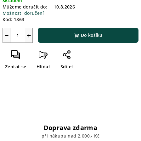
Skladem
cena:
Můžeme doručit do:
10.8.2026
Možnosti doručení
Kód:
1863
−
+
Do košíku
Zeptat se
Hlídat
Sdílet
Doprava zdarma
při nákupu nad 2.000,- Kč