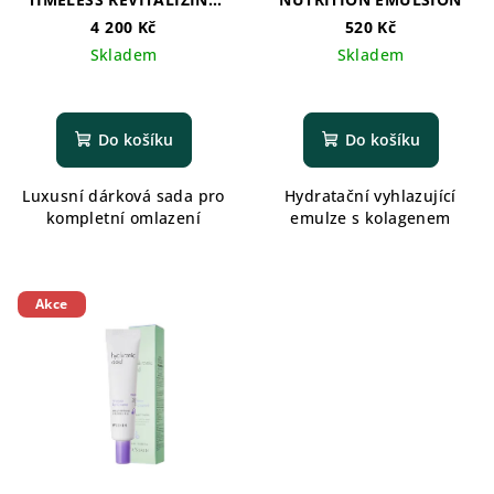
SET
4 200 Kč
520 Kč
Skladem
Skladem
Do košíku
Do košíku
Luxusní dárková sada pro
Hydratační vyhlazující
kompletní omlazení
emulze s kolagenem
Akce