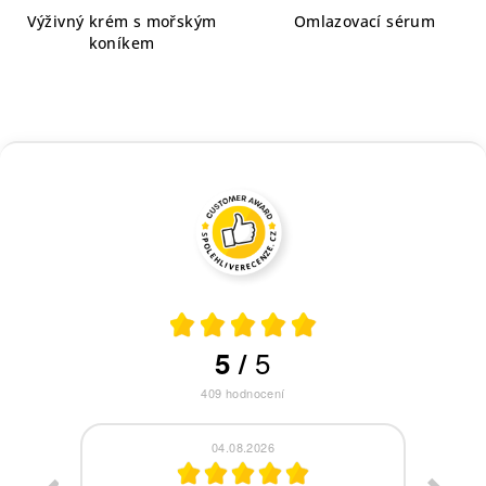
Výživný krém s mořským
Omlazovací sérum
koníkem
5
5
/
409
hodnocení
04.08.2026