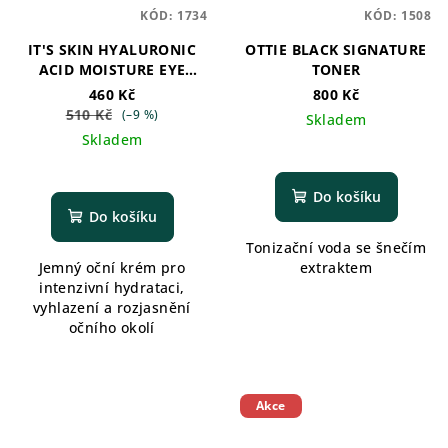
KÓD:
1734
KÓD:
1508
IT'S SKIN HYALURONIC
OTTIE BLACK SIGNATURE
ACID MOISTURE EYE
TONER
CREAM
460 Kč
800 Kč
510 Kč
(–9 %)
Skladem
Skladem
Do košíku
Do košíku
Tonizační voda se šnečím
Jemný oční krém pro
extraktem
intenzivní hydrataci,
vyhlazení a rozjasnění
očního okolí
Akce