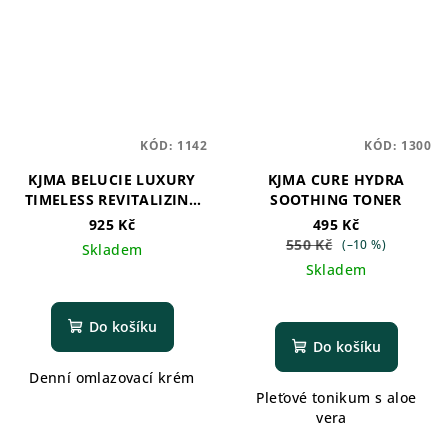
KÓD:
1142
KÓD:
1300
KJMA BELUCIE LUXURY
KJMA CURE HYDRA
TIMELESS REVITALIZING
SOOTHING TONER
DAY CREAM
925 Kč
495 Kč
550 Kč
(–10 %)
Skladem
Skladem
Do košíku
Do košíku
Denní omlazovací krém
Pleťové tonikum s aloe
vera