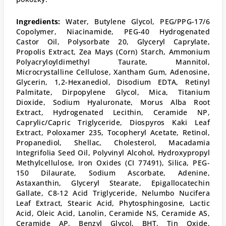
Ingredients:
Water, Butylene Glycol, PEG/PPG-17/6
Copolymer, Niacinamide, PEG-40 Hydrogenated
Castor Oil, Polysorbate 20, Glyceryl Caprylate,
Propolis Extract, Zea Mays (Corn) Starch, Ammonium
Polyacryloyldimethyl Taurate, Mannitol,
Microcrystalline Cellulose, Xantham Gum, Adenosine,
Glycerin, 1,2-Hexanediol, Disodium EDTA, Retinyl
Palmitate, Dirpopylene Glycol, Mica, Titanium
Dioxide, Sodium Hyaluronate, Morus Alba Root
Extract, Hydrogenated Lecithin, Ceramide NP,
Caprylic/Capric Triglyceride, Diospyros Kaki Leaf
Extract, Poloxamer 235, Tocopheryl Acetate, Retinol,
Propanediol, Shellac, Cholesterol, Macadamia
Integrifolia Seed Oil, Polyvinyl Alcohol, Hydroxypropyl
Methylcellulose, Iron Oxides (CI 77491), Silica, PEG-
150 Dilaurate, Sodium Ascorbate, Adenine,
Astaxanthin, Glyceryl Stearate, Epigallocatechin
Gallate, C8-12 Acid Triglyceride, Nelumbo Nucifera
Leaf Extract, Stearic Acid, Phytosphingosine, Lactic
Acid, Oleic Acid, Lanolin, Ceramide NS, Ceramide AS,
Ceramide AP, Benzyl Glycol, BHT, Tin Oxide,