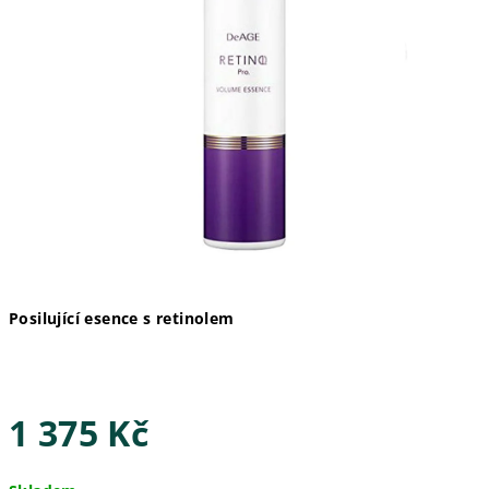
Posilující esence s retinolem
1 375 Kč
Měrná