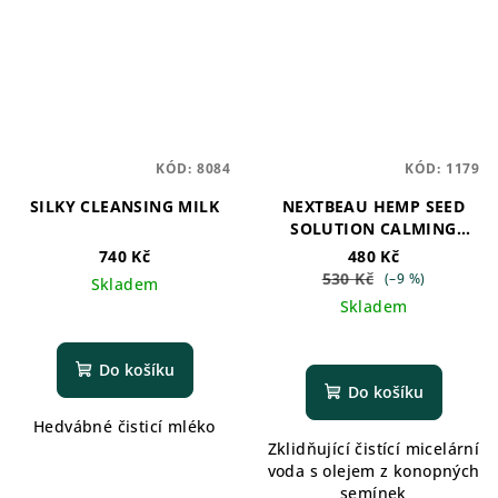
KÓD:
8084
KÓD:
1179
SILKY CLEANSING MILK
NEXTBEAU HEMP SEED
SOLUTION CALMING
CLEANSING WATER
740 Kč
480 Kč
530 Kč
(–9 %)
Skladem
Skladem
Do košíku
Do košíku
Hedvábné čisticí mléko
Zklidňující čistící micelární
voda s olejem z konopných
semínek