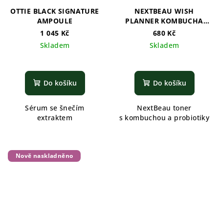
OTTIE BLACK SIGNATURE
NEXTBEAU WISH
AMPOULE
PLANNER KOMBUCHA
BIOME TONER
1 045 Kč
680 Kč
Skladem
Skladem
Do košíku
Do košíku
Sérum se šnečím
NextBeau toner
extraktem
s kombuchou a probiotiky
Nově naskladněno