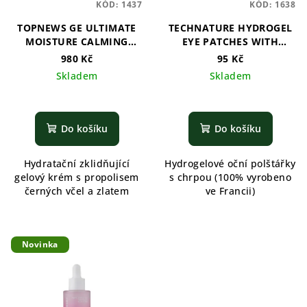
KÓD:
1437
KÓD:
1638
d
TOPNEWS GE ULTIMATE
TECHNATURE HYDROGEL
u
MOISTURE CALMING
EYE PATCHES WITH
k
CREAM
CORNFLOWER
980 Kč
95 Kč
t
Skladem
Skladem
ů
Do košíku
Do košíku
Hydratační zklidňující
Hydrogelové oční polštářky
gelový krém s propolisem
s chrpou (100% vyrobeno
černých včel a zlatem
ve Francii)
Novinka