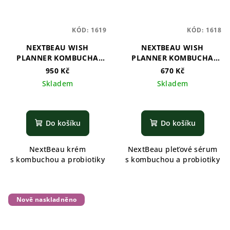
KÓD:
1619
KÓD:
1618
NEXTBEAU WISH
NEXTBEAU WISH
PLANNER KOMBUCHA
PLANNER KOMBUCHA
BIOME CREAM
BIOME AMPOULE
950 Kč
670 Kč
Skladem
Skladem
Do košíku
Do košíku
NextBeau krém
NextBeau pleťové sérum
s kombuchou a probiotiky
s kombuchou a probiotiky
Nově naskladněno