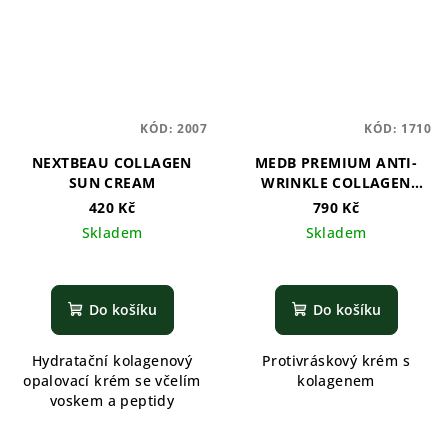
KÓD:
2007
KÓD:
1710
NEXTBEAU COLLAGEN
MEDB PREMIUM ANTI-
SUN CREAM
WRINKLE COLLAGEN
CREAM
420 Kč
790 Kč
Skladem
Skladem
Do košíku
Do košíku
Hydratační kolagenový
Protivráskový krém s
opalovací krém se včelím
kolagenem
voskem a peptidy