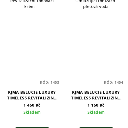
Revitalizační tónovací
Omlazující tonizační
krém
pleťová voda
KÓD:
1453
KÓD:
1454
KJMA BELUCIE LUXURY
KJMA BELUCIE LUXURY
TIMELESS REVITALIZING
TIMELESS REVITALIZING
SERUM
EYE CREAM
1 450 Kč
1 150 Kč
Skladem
Skladem