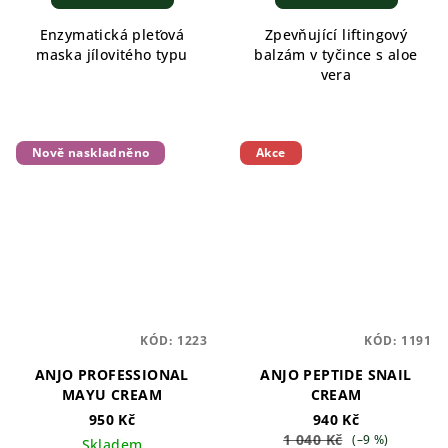
Enzymatická pleťová
Zpevňující liftingový
maska jílovitého typu
balzám v tyčince s aloe
vera
Nově naskladněno
Akce
KÓD:
1223
KÓD:
1191
ANJO PROFESSIONAL
ANJO PEPTIDE SNAIL
MAYU CREAM
CREAM
950 Kč
940 Kč
1 040 Kč
(–9 %)
Skladem