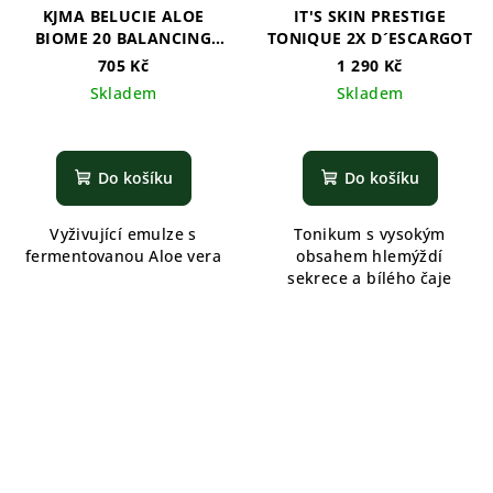
KJMA BELUCIE ALOE
IT'S SKIN PRESTIGE
BIOME 20 BALANCING
TONIQUE 2X D´ESCARGOT
EMULSION
705 Kč
1 290 Kč
Skladem
Skladem
Do košíku
Do košíku
Vyživující emulze s
Tonikum s vysokým
fermentovanou Aloe vera
obsahem hlemýždí
sekrece a bílého čaje