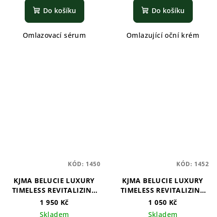
Do košíku
Do košíku
Omlazovací sérum
Omlazující oční krém
KÓD:
1450
KÓD:
1452
KJMA BELUCIE LUXURY
KJMA BELUCIE LUXURY
TIMELESS REVITALIZING
TIMELESS REVITALIZING
ESSENCE CREAM
EMULSION
1 950 Kč
1 050 Kč
Skladem
Skladem