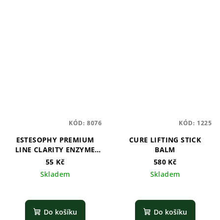
KÓD:
8076
KÓD:
1225
ESTESOPHY PREMIUM
CURE LIFTING STICK
LINE CLARITY ENZYME
BALM
PACK FACE
55 Kč
580 Kč
Skladem
Skladem
Do košíku
Do košíku