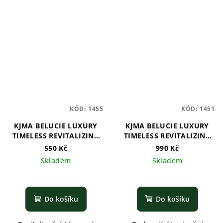
KÓD:
1455
KÓD:
1451
KJMA BELUCIE LUXURY
KJMA BELUCIE LUXURY
TIMELESS REVITALIZING
TIMELESS REVITALIZING
TONE UP CREAM
SKIN
550 Kč
990 Kč
Skladem
Skladem
Do košíku
Do košíku