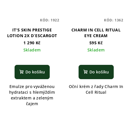
KÓD:
1922
KÓD:
1362
IT'S SKIN PRESTIGE
CHARM IN CELL RITUAL
LOTION 2X D´ESCARGOT
EYE CREAM
1 290 Kč
595 Kč
Skladem
Skladem
Do košíku
Do košíku
Emulze pro vyváženou
Oční krém z řady Charm In
hydrataci s hlemýždím
Cell Ritual
extraktem a zeleným
čajem