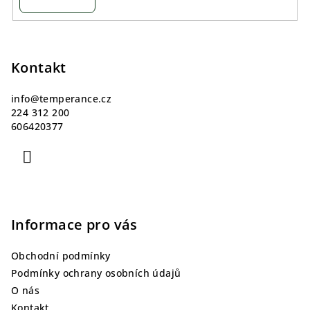
Z
á
p
Kontakt
a
info
@
temperance.cz
t
224 312 200
í
606420377
Informace pro vás
Obchodní podmínky
Podmínky ochrany osobních údajů
O nás
Kontakt