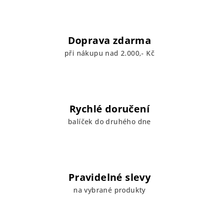
d
a
c
í
Doprava zdarma
p
při nákupu nad 2.000,- Kč
r
v
k
y
v
Rychlé doručení
ý
balíček do druhého dne
p
i
s
u
Pravidelné slevy
na vybrané produkty