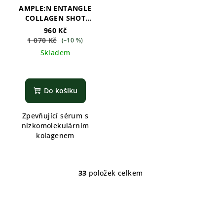
AMPLE:N ENTANGLE
COLLAGEN SHOT
AMPOULE - 30ml
960 Kč
1 070 Kč
(–10 %)
Skladem
Do košíku
Zpevňující sérum s
nízkomolekulárním
kolagenem
33
položek celkem
O
v
l
á