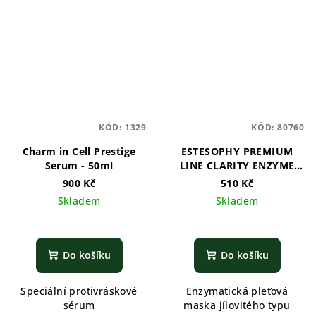
KÓD:
1329
KÓD:
80760
Charm in Cell Prestige
ESTESOPHY PREMIUM
Serum - 50ml
LINE CLARITY ENZYME
PACK FACE - 12ks
900 Kč
510 Kč
Skladem
Skladem
Do košíku
Do košíku
Speciální protivráskové
Enzymatická pleťová
sérum
maska jílovitého typu