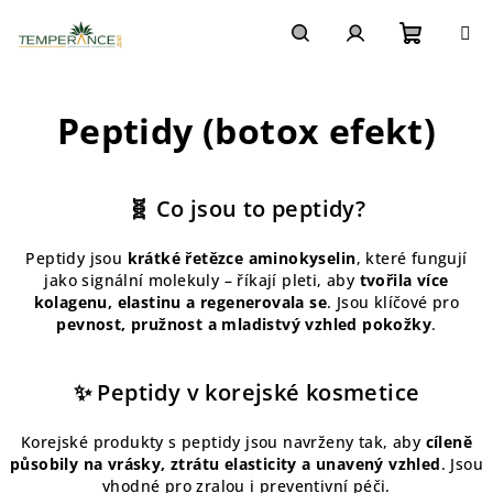
Přejít
na
obsah
Nákupn
Hledat
Přihlášení
Peptidy (botox efekt)
košík
🧬 Co jsou to peptidy?
Peptidy jsou
krátké řetězce aminokyselin
, které fungují
jako signální molekuly – říkají pleti, aby
tvořila více
kolagenu, elastinu a regenerovala se
. Jsou klíčové pro
pevnost, pružnost a mladistvý vzhled pokožky
.
✨ Peptidy v korejské kosmetice
Korejské produkty s peptidy jsou navrženy tak, aby
cíleně
působily na vrásky, ztrátu elasticity a unavený vzhled
. Jsou
vhodné pro zralou i preventivní péči.