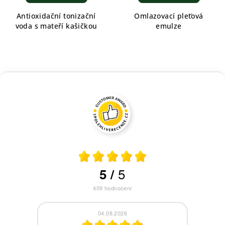
Antioxidační tonizační
Omlazovací pleťová
voda s mateří kašičkou
emulze
5
5
/
409
hodnocení
04.08.2026