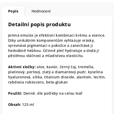
Popis
Hodnocení
Detailní popis produktu
Jemná emulze je efektivní kombinací krému a esence.
Díky unikátním komponentům vyhlazuje vrásky,
vyrovnává pigmentaci v pokožce a zanechává ji
hedvábně hebkou. Účinně pleť hydratuje a dodá jí
pěstěnou vláčnost a mladistvou elasticitu.
Aktivní složky:
aloe, kaviár, černý čaj, tremella,
platinový, perlový, zlatý a diamantový pudr, kyselina
hyaluronová, silika, titanium dioxide, alantoin, lecitin,
rabdosia rubescens, beta-glukan
Použití:
Denně, dle potřeby na celou tvář
Obsah:
125 ml