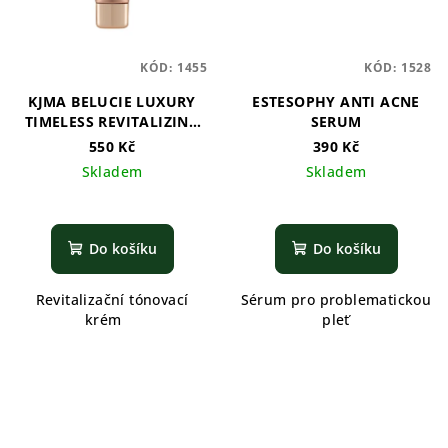
KÓD:
1455
KÓD:
1528
KJMA BELUCIE LUXURY
ESTESOPHY ANTI ACNE
TIMELESS REVITALIZING
SERUM
TONE UP CREAM
550 Kč
390 Kč
Skladem
Skladem
Do košíku
Do košíku
Revitalizační tónovací
Sérum pro problematickou
krém
pleť