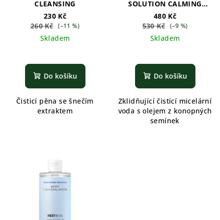
CLEANSING
SOLUTION CALMING
CLEANSING WATER
230 Kč
480 Kč
260 Kč
530 Kč
(–11 %)
(–9 %)
Skladem
Skladem
Do košíku
Do košíku
Čisticí pěna se šnečím
Zklidňující čistící micelární
extraktem
voda s olejem z konopných
semínek