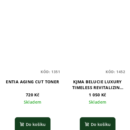
KÓD:
1351
KÓD:
1452
ENTIA AGING CUT TONER
KJMA BELUCIE LUXURY
TIMELESS REVITALIZING
EMULSION
720 Kč
1 050 Kč
Skladem
Skladem
Do košíku
Do košíku