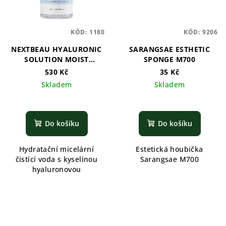
KÓD:
1180
KÓD:
9206
NEXTBEAU HYALURONIC
SARANGSAE ESTHETIC
SOLUTION MOIST
SPONGE M700
CLEANSING WATER
530 Kč
35 Kč
Skladem
Skladem
Do košíku
Do košíku
Hydratační micelární
Estetická houbička
čistící voda s kyselinou
Sarangsae M700
hyaluronovou