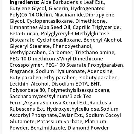
Ingredients:
Aloe Barbadensis Leaf Ext.,
Butylene Glycol, Glycerin, Hydrogenated
Poly(C6-14 Olefin), Niacinamide,Dipropylene
Glycol, Cyclopentasiloxane, Dimethicone,
Limnanthes Alba Seed Oil, Caprilic Triglyceride,
Beta-Glucan, Polyglyceryl-3 Methylglucose
Distearate, Cyclohexasiloxane, Behenyl Alcohol,
Glyceryl Stearate, Phenoxyethanol,
Methylparaben, Carbomer, Triethanolamine,
PEG-10 Dimethicone/Vinyl Dimethicone
Crosspolymer, PEG-100 Stearate,Propylparaben,
Fragrance, Sodium Hyaluronate, Adenosine,
Butylparaben, Ethylparaben, Isobutylparaben,
Lecithin, Alcohol, Disodium EDTA, BHT,
Polysorbate 80, Polymethylsilsesquioxane,
Saccharomyces/Xylinum/Black Tea
Ferm.,ArganiaSpinosa Kernel Ext.,Rabdosia
Rubescens Ext.,Hydroxyethylcellulose,Sodium
Ascorbyl Phosphate,Caviar Ext., Sodium Cocoyl
Glutamete, Potassium Sorbate, Platinum
Powder, Benzimidazole, Diamond Powder