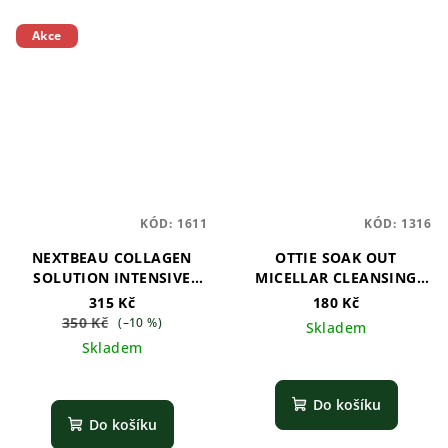
Akce
KÓD:
1611
KÓD:
1316
NEXTBEAU COLLAGEN
OTTIE SOAK OUT
SOLUTION INTENSIVE
MICELLAR CLEANSING
PEELING GEL
WATER - 100ml
315 Kč
180 Kč
350 Kč
(–10 %)
Skladem
Skladem
Do košíku
Do košíku