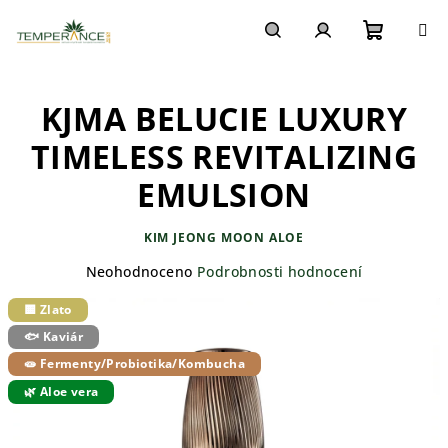
Přejít
na
obsah
Nákupn
Hledat
Přihlášení
KJMA BELUCIE LUXURY
košík
TIMELESS REVITALIZING
EMULSION
KIM JEONG MOON ALOE
Průměrné
Neohodnoceno
Podrobnosti hodnocení
hodnocení
🟨 Zlato
produktu
je
🐟 Kaviár
0,0
🧫 Fermenty/Probiotika/Kombucha
z
5
🌿 Aloe vera
hvězdiček.