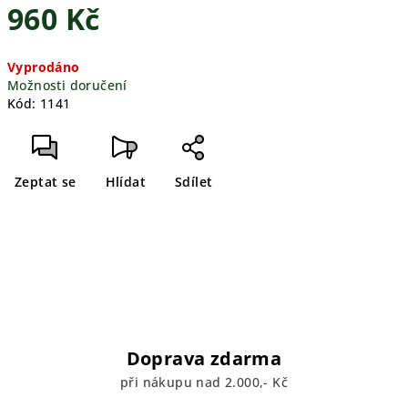
960 Kč
Měrná
Vyprodáno
cena:
Možnosti doručení
Kód:
1141
Zeptat se
Hlídat
Sdílet
Doprava zdarma
při nákupu nad 2.000,- Kč