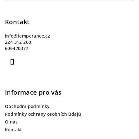
Z
á
p
Kontakt
a
info
@
temperance.cz
t
224 312 200
í
606420377
Informace pro vás
Obchodní podmínky
Podmínky ochrany osobních údajů
O nás
Kontakt