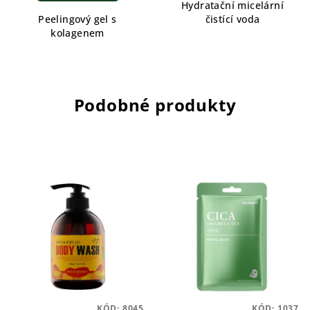
Hydratační micelární
Peelingový gel s
čistící voda
kolagenem
Podobné produkty
KÓD:
8045
KÓD:
1037