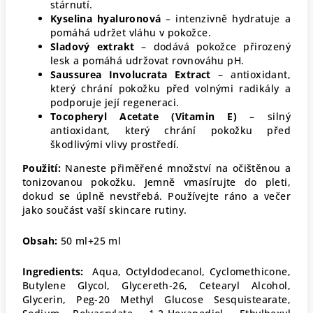
stárnutí.
Kyselina hyaluronová
– intenzivně hydratuje a
pomáhá udržet vláhu v pokožce.
Sladový extrakt
– dodává pokožce přirozený
lesk a pomáhá udržovat rovnováhu pH.
Saussurea Involucrata Extract
– antioxidant,
který chrání pokožku před volnými radikály a
podporuje její regeneraci.
Tocopheryl Acetate (Vitamin E)
– silný
antioxidant, který chrání pokožku před
škodlivými vlivy prostředí.
Použití:
Naneste přiměřené množství na očištěnou a
tonizovanou pokožku. Jemně vmasírujte do pleti,
dokud se úplně nevstřebá. Používejte ráno a večer
jako součást vaší skincare rutiny.
Obsah:
50 ml+25 ml
Ingredients:
Aqua, Octyldodecanol, Cyclomethicone,
Butylene Glycol, Glycereth-26, Cetearyl Alcohol,
Glycerin, Peg-20 Methyl Glucose Sesquistearate,