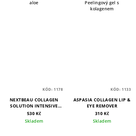
aloe
Peelingový gel s
kolagenem
KÓD:
1178
KÓD:
1133
NEXTBEAU COLLAGEN
ASPASIA COLLAGEN LIP &
SOLUTION INTENSIVE
EYE REMOVER
CLEANSING WATER
530 Kč
310 Kč
Skladem
Skladem