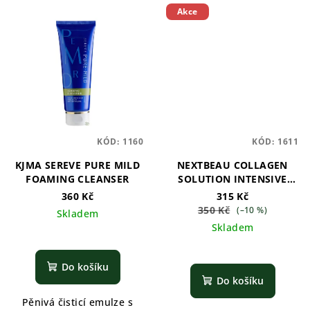
Akce
KÓD:
1160
KÓD:
1611
KJMA SEREVE PURE MILD
NEXTBEAU COLLAGEN
FOAMING CLEANSER
SOLUTION INTENSIVE
PEELING GEL
360 Kč
315 Kč
350 Kč
(–10 %)
Skladem
Skladem
Do košíku
Do košíku
Pěnivá čisticí emulze s