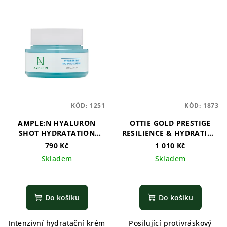
KÓD:
1251
KÓD:
1873
AMPLE:N HYALURON
OTTIE GOLD PRESTIGE
SHOT HYDRATATION
RESILIENCE & HYDRATION
CREAM - 60ml
ADVANCED CREAM
790 Kč
1 010 Kč
Skladem
Skladem
Do košíku
Do košíku
Intenzivní hydratační krém
Posilující protivráskový