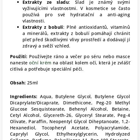
Extrakty ze sladu
: Slad je známý svými
vyživujícími vlastnostmi. V kosmetice se často
používá pro své hydratační a anti-aging
vlastnosti.
Extrakty z bobulí
: Plné antioxidantů, vitamínů
a minerálů, extrakty z bobulí pomáhají chránit
pleť před škodlivými vlivy prostředí a dodávají jí
zdravý a svěží vzhled.
Použití:
Používejte ráno a večer po séru nebo masce
naneste
oční krém
na oblast kolem očí, která je zvlášť
citlivá a potřebuje speciální péči.
Obsah:
25ml
Ingredients:
Aqua, Butylene Glycol, Butylene Glycol
Dicaprylate/Dicaprate, Dimethicone, Peg-20 Methyl
Glucose Sesquistearate, Behenyl Alcohol, Betaine,
Cetyl Alcohol, Glycereth-26, Glyceryl Stearate, Peg-4
Olivate, Paraffin, Neopentyl Glycol Diheptanoate, 1,2-
Hexanediol, Tocopheryl Acetate, Polyacrylamide,
Caprylyl Glycol, Ethylhexylglycerin, Hydrolyzed