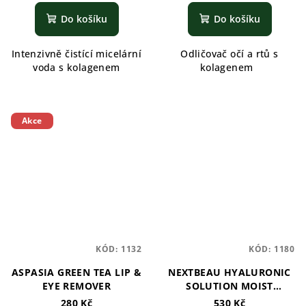
Do košíku
Do košíku
Intenzivně čistící micelární
Odličovač očí a rtů s
voda s kolagenem
kolagenem
Akce
KÓD:
1132
KÓD:
1180
ASPASIA GREEN TEA LIP &
NEXTBEAU HYALURONIC
EYE REMOVER
SOLUTION MOIST
CLEANSING WATER
280 Kč
530 Kč