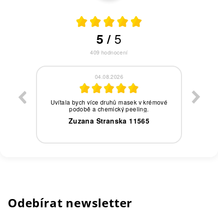
5
5
/
409
hodnocení
04.08.2026
eby,
Uvítala bych více druhů masek v krémové
podobě a chemický peeling.
0
Zuzana Stranska 11565
Odebírat newsletter