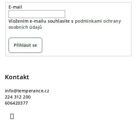
E-mail
Vložením e-mailu souhlasíte s
podmínkami ochrany
osobních údajů
Přihlásit se
Z
á
p
Kontakt
a
info
@
temperance.cz
t
224 312 200
í
606420377