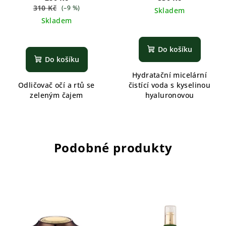
310 Kč
(–9 %)
Skladem
Skladem
Do košíku
Do košíku
Hydratační micelární
Odličovač očí a rtů se
čistící voda s kyselinou
zeleným čajem
hyaluronovou
Podobné produkty