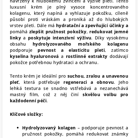
navržený k hlubokému zvlhčení a výživě pleti. Tento
luxusní krém je plný vysoce koncentrovaného
kolagenu, který napíná a vyhlazuje pokožku, cíleně
působí proti vráskám a proniká až do hlubokých
vrstev pleti. Dále má
hydratační a zpevňující účinky a
pomáhá
zlepšit pružnost pokožky
,
redukovat jemné
linky
a
poskytuje intenzivní výživu
. Díky vysokému
obsahu
hydrolyzovaného mořského kolagenu
podporuje
pevnost a elasticitu pleti
, zatímco
kyselina hyaluronová
a
rostlinné extrakty
dodávají
pokožce potřebnou hydrataci a ochranu.
Tento krém je ideální pro
suchou, zralou a unavenou
pleť
, která potřebuje
regeneraci a obnovu
. Jeho
lehká textura se snadno vstřebává a nezanechává
mastný film, což z něj činí
skvělou volbu pro
každodenní péči
.
Klíčové složky:
Hydrolyzovaný kolagen
– podporuje pevnost a
pružnost pokožky, pomáhá redukovat známky