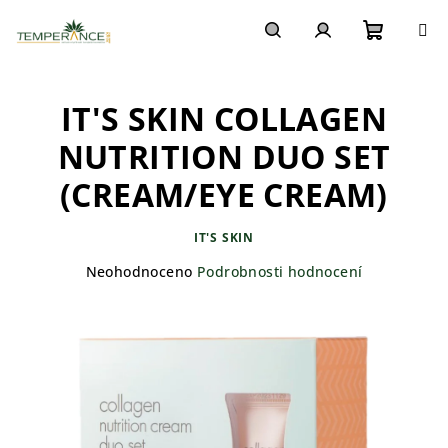
Přejít
na
obsah
Nákupn
Hledat
Přihlášení
IT'S SKIN COLLAGEN
košík
NUTRITION DUO SET
(CREAM/EYE CREAM)
IT'S SKIN
Průměrné
Neohodnoceno
Podrobnosti hodnocení
hodnocení
produktu
je
0,0
z
5
hvězdiček.