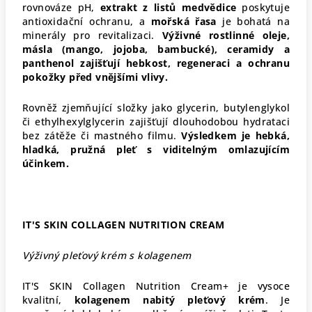
rovnováze pH,
extrakt z listů medvědice
poskytuje
antioxidační ochranu, a
mořská řasa
je bohatá na
minerály pro revitalizaci.
Výživné rostlinné oleje,
másla (mango, jojoba, bambucké), ceramidy a
panthenol zajišťují hebkost, regeneraci a ochranu
pokožky před vnějšími vlivy.
Rovněž zjemňující složky jako glycerin, butylenglykol
či ethylhexylglycerin zajišťují dlouhodobou hydrataci
bez zátěže či mastného filmu.
Výsledkem je hebká,
hladká, pružná pleť s viditelným omlazujícím
účinkem.
IT'S SKIN COLLAGEN NUTRITION CREAM
Výživný pleťový krém s kolagenem
IT'S SKIN Collagen Nutrition Cream+ je vysoce
kvalitní,
kolagenem nabitý pleťový krém
. Je