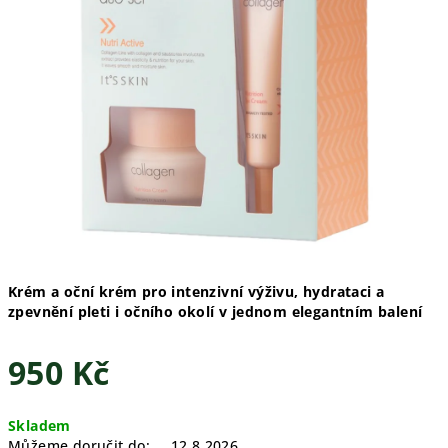
Krém a oční krém pro intenzivní výživu, hydrataci a
zpevnění pleti i očního okolí v jednom elegantním balení
950 Kč
Měrná
Skladem
cena:
Můžeme doručit do:
12.8.2026