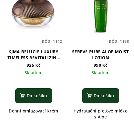
KÓD:
1142
KÓD:
1198
KJMA BELUCIE LUXURY
SEREVE PURE ALOE MOIST
TIMELESS REVITALIZING
LOTION
DAY CREAM
925 Kč
990 Kč
Skladem
Skladem
Do košíku
Do košíku
Denní omlazovací krém
Hydratační pleťové mléko
s Aloe