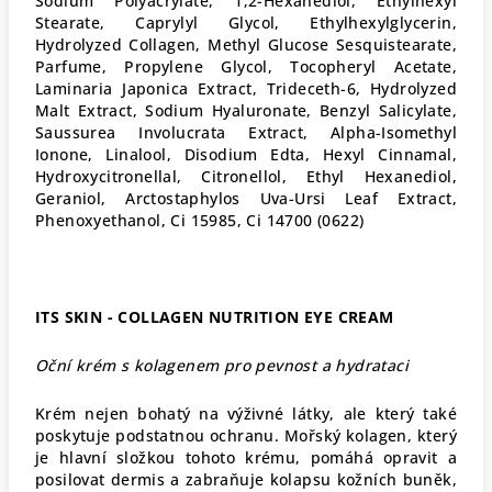
Sodium Polyacrylate, 1,2-Hexanediol, Ethylhexyl
Stearate, Caprylyl Glycol, Ethylhexylglycerin,
Hydrolyzed Collagen, Methyl Glucose Sesquistearate,
Parfume, Propylene Glycol, Tocopheryl Acetate,
Laminaria Japonica Extract, Trideceth-6, Hydrolyzed
Malt Extract, Sodium Hyaluronate, Benzyl Salicylate,
Saussurea Involucrata Extract, Alpha-Isomethyl
Ionone, Linalool, Disodium Edta, Hexyl Cinnamal,
Hydroxycitronellal, Citronellol, Ethyl Hexanediol,
Geraniol, Arctostaphylos Uva-Ursi Leaf Extract,
Phenoxyethanol, Ci 15985, Ci 14700 (0622)
ITS SKIN - COLLAGEN NUTRITION EYE CREAM
Oční krém s kolagenem pro pevnost a hydrataci
Krém nejen bohatý na výživné látky, ale který také
poskytuje podstatnou ochranu. Mořský kolagen, který
je hlavní složkou tohoto krému, pomáhá opravit a
posilovat dermis a zabraňuje kolapsu kožních buněk,