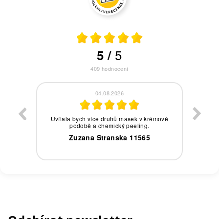
5
5
/
409
hodnocení
04.08.2026
eby,
Uvítala bych více druhů masek v krémové
podobě a chemický peeling.
0
Zuzana Stranska 11565