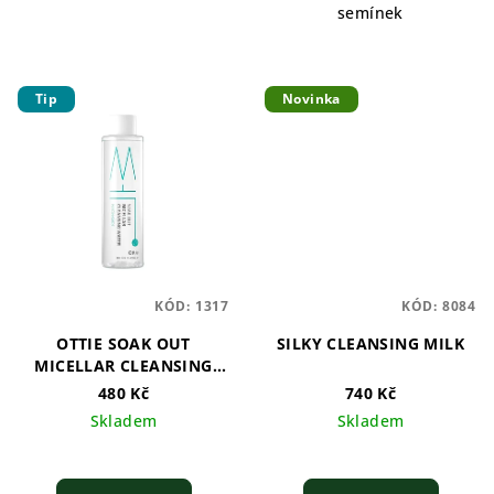
semínek
Tip
Novinka
KÓD:
1317
KÓD:
8084
OTTIE SOAK OUT
SILKY CLEANSING MILK
MICELLAR CLEANSING
WATER - 300ml
480 Kč
740 Kč
Skladem
Skladem