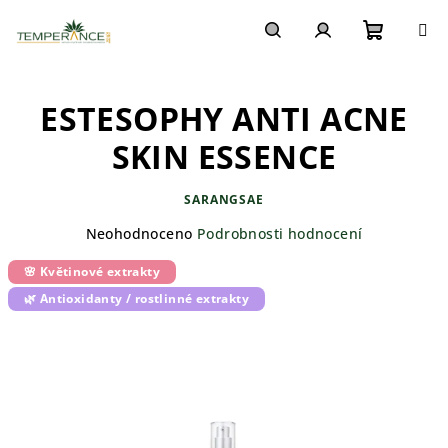
Přejít
na
obsah
Nákupn
Hledat
Přihlášení
ESTESOPHY ANTI ACNE
košík
SKIN ESSENCE
SARANGSAE
Průměrné
Neohodnoceno
Podrobnosti hodnocení
hodnocení
🌸 Květinové extrakty
produktu
je
🌿 Antioxidanty / rostlinné extrakty
0,0
z
5
hvězdiček.