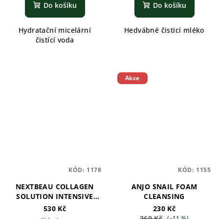
Do košíku
Do košíku
Hydratační micelární
Hedvábné čisticí mléko
čistící voda
Akce
KÓD:
1178
KÓD:
1155
NEXTBEAU COLLAGEN
ANJO SNAIL FOAM
SOLUTION INTENSIVE
CLEANSING
CLEANSING WATER
530 Kč
230 Kč
260 Kč
(–11 %)