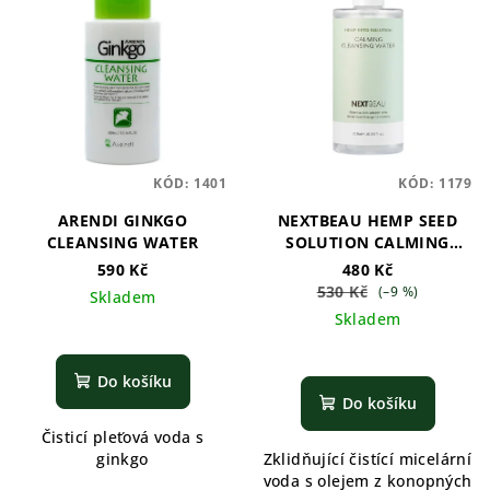
KÓD:
1401
KÓD:
1179
ARENDI GINKGO
NEXTBEAU HEMP SEED
CLEANSING WATER
SOLUTION CALMING
CLEANSING WATER
590 Kč
480 Kč
530 Kč
(–9 %)
Skladem
Skladem
Do košíku
Do košíku
Čisticí pleťová voda s
ginkgo
Zklidňující čistící micelární
voda s olejem z konopných