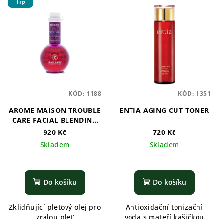
Tip
KÓD:
1188
KÓD:
1351
AROME MAISON TROUBLE
ENTIA AGING CUT TONER
CARE FACIAL BLENDING
OIL
920 Kč
720 Kč
Skladem
Skladem
Do košíku
Do košíku
Zklidňující pleťový olej pro
Antioxidační tonizační
zralou pleť
voda s mateří kašičkou