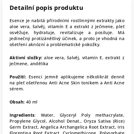
Detailní popis produktu
Esence je nabitá přírodními rostlinnými extrakty jako
aloe vera, šalvěj, vitamín E a extrakt z ječmene, pleť
osvěžuje, hydratuje, revitalizuje a posiluje. Má
jedinečný protizánětlivý účinek, a proto je vhodná na
ošetření aknózní a problematické pokožky.
Aktivní složky:
aloe vera, šalvěj, vitamín E, extrakt z
ječmene, andělika
Použití:
Esenci jemně aplikujeme několikrát denně
na pleť ošetřenou Anti Acne Skin tonikem a Anti Acne
sérem.
Obsah:
40 ml
Ingredients
: Water, Glyceryl Poly methacrylate,
Propylene Glycol, Alcohol Denat., Oryza Sativa (Rice)
Germ Extract, Angelica Archangelica Root Extract, Iris
Florentina Root Extract, Cyclomethicone, Polysorbate