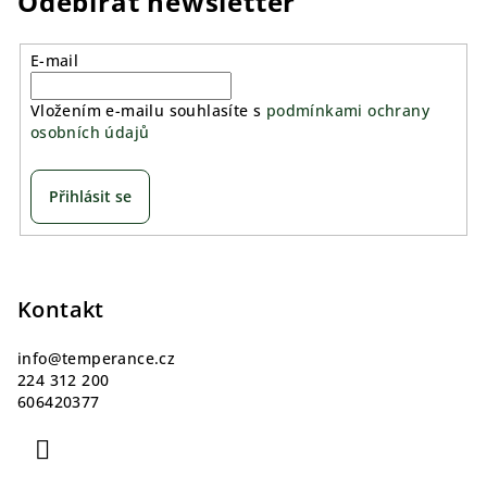
Odebírat newsletter
E-mail
Vložením e-mailu souhlasíte s
podmínkami ochrany
osobních údajů
Přihlásit se
Z
á
p
Kontakt
a
info
@
temperance.cz
t
224 312 200
í
606420377