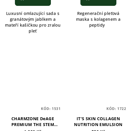
Luxusní omlazující sada s
Regenerační pleťová
granátovým jablkem a
maska s kolagenem a
mateří kašičkou pro zralou
peptidy
pleť
KÓD:
1531
KÓD:
1722
CHARMZONE DeAGE
IT'S SKIN COLLAGEN
PREMIUM THE STEM
NUTRITION EMULSION
BALANCING EMULSION