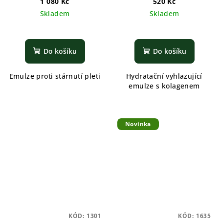
1 080 Kč
520 Kč
Skladem
Skladem
Do košíku
Do košíku
Emulze proti stárnutí pleti
Hydratační vyhlazující
emulze s kolagenem
Novinka
KÓD:
1301
KÓD:
1635