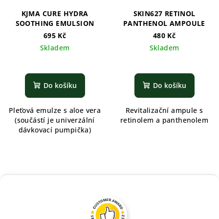
KJMA CURE HYDRA
SKIN627 RETINOL
SOOTHING EMULSION
PANTHENOL AMPOULE
695 Kč
480 Kč
Skladem
Skladem
Do košíku
Do košíku
Pleťová emulze s aloe vera
Revitalizační ampule s
(součástí je univerzální
retinolem a panthenolem
dávkovací pumpička)