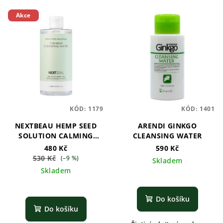
Akce
KÓD:
1179
KÓD:
1401
NEXTBEAU HEMP SEED
ARENDI GINKGO
SOLUTION CALMING
CLEANSING WATER
CLEANSING WATER
480 Kč
590 Kč
530 Kč
(–9 %)
Skladem
Skladem
Do košíku
Do košíku