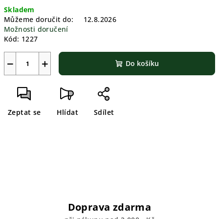
Měrná
Skladem
cena:
Můžeme doručit do:
12.8.2026
Možnosti doručení
Kód:
1227
−
+
Do košíku
Zeptat se
Hlídat
Sdílet
Doprava zdarma