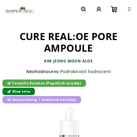
Přejít
na
obsah
Nákupn
Hledat
Přihlášení
CURE REAL:OE PORE
košík
AMPOULE
KIM JEONG MOON ALOE
Průměrné
Neohodnoceno
Podrobnosti hodnocení
hodnocení
🌿 Centella Asiatica (Pupečník asijský)
produktu
je
🌿 Aloe vera
0,0
🌿 Antioxidanty / rostlinné extrakty
z
5
hvězdiček.