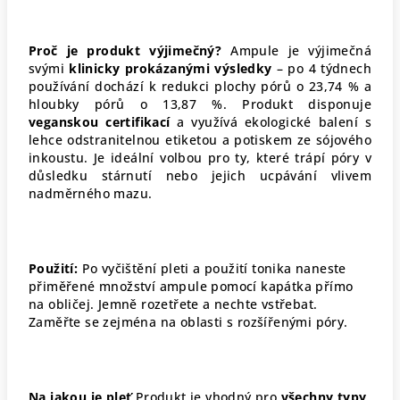
Proč je produkt výjimečný?
Ampule je výjimečná
svými
klinicky prokázanými výsledky
– po 4 týdnech
používání dochází k redukci plochy pórů o 23,74 % a
hloubky pórů o 13,87 %
. Produkt disponuje
veganskou certifikací
a využívá ekologické balení s
lehce odstranitelnou etiketou a potiskem ze sójového
inkoustu
. Je ideální volbou pro ty, které trápí póry v
důsledku stárnutí nebo jejich ucpávání vlivem
nadměrného mazu
.
Použití:
Po vyčištění pleti a použití tonika naneste
přiměřené množství ampule pomocí kapátka přímo
na obličej. Jemně rozetřete a nechte vstřebat.
Zaměřte se zejména na oblasti s rozšířenými póry
.
Na jakou je pleť
Produkt je vhodný pro
všechny typy