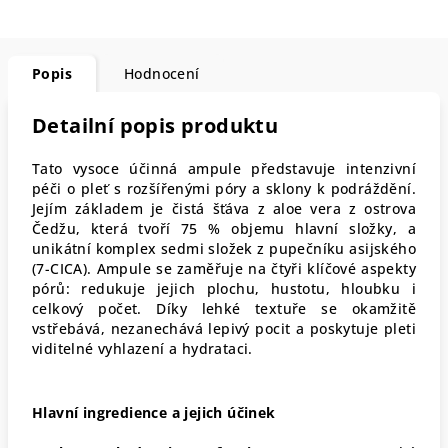
Popis
Hodnocení
Detailní popis produktu
Tato vysoce účinná ampule představuje intenzivní
péči o pleť s rozšířenými póry a sklony k podráždění
.
Jejím základem je čistá šťáva z aloe vera z ostrova
Čedžu, která tvoří 75 % objemu hlavní složky, a
unikátní komplex sedmi složek z pupečníku asijského
(7-CICA)
. Ampule se zaměřuje na čtyři klíčové aspekty
pórů: redukuje jejich plochu, hustotu, hloubku i
celkový počet
. Díky lehké textuře se okamžitě
vstřebává, nezanechává lepivý pocit a poskytuje pleti
viditelné vyhlazení a hydrataci
.
Hlavní ingredience a jejich účinek