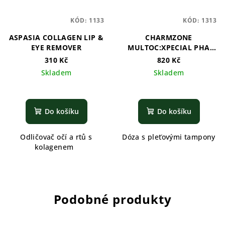
KÓD:
1133
KÓD:
1313
ASPASIA COLLAGEN LIP &
CHARMZONE
EYE REMOVER
MULTOC:XPECIAL PHA
TURN OVER PAD
310 Kč
820 Kč
Skladem
Skladem
Do košíku
Do košíku
Odličovač očí a rtů s
Dóza s pleťovými tampony
kolagenem
Podobné produkty