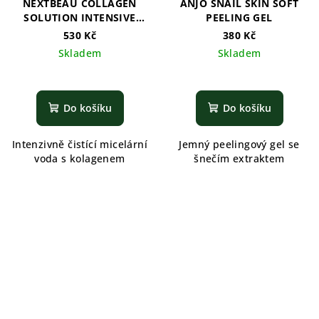
NEXTBEAU COLLAGEN
ANJO SNAIL SKIN SOFT
SOLUTION INTENSIVE
PEELING GEL
CLEANSING WATER
530 Kč
380 Kč
Skladem
Skladem
Do košíku
Do košíku
Intenzivně čistící micelární
Jemný peelingový gel se
voda s kolagenem
šnečím extraktem