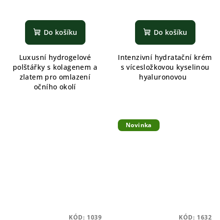
Do košíku
Do košíku
Luxusní hydrogelové
Intenzivní hydratační krém
polštářky s kolagenem a
s vícesložkovou kyselinou
zlatem pro omlazení
hyaluronovou
očního okolí
Novinka
KÓD:
1039
KÓD:
1632