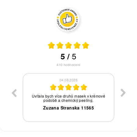
5
5
/
410
hodnocení
04.08.2026
eby,
Uvítala bych více druhů masek v krémové
podobě a chemický peeling.
0
Zuzana Stranska 11565