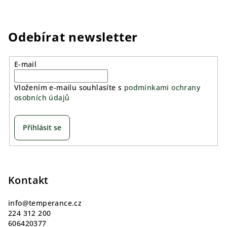
Odebírat newsletter
E-mail
Vložením e-mailu souhlasíte s
podmínkami ochrany
osobních údajů
Přihlásit se
Z
á
p
Kontakt
a
info
@
temperance.cz
t
224 312 200
í
606420377