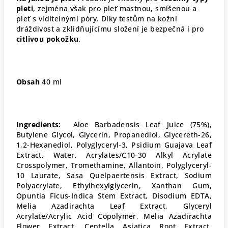
pleti
, zejména však pro pleť mastnou, smíšenou a
pleť s viditelnými póry
. Díky testům na kožní
dráždivost a zklidňujícímu složení je bezpečná i pro
citlivou pokožku
.
Obsah
40 ml
Ingredients:
Aloe Barbadensis Leaf Juice (75%),
Butylene Glycol, Glycerin, Propanediol, Glycereth-26,
1,2-Hexanediol, Polyglyceryl-3, Psidium Guajava Leaf
Extract, Water, Acrylates/C10-30 Alkyl Acrylate
Crosspolymer, Tromethamine, Allantoin, Polyglyceryl-
10 Laurate, Sasa Quelpaertensis Extract, Sodium
Polyacrylate, Ethylhexylglycerin, Xanthan Gum,
Opuntia Ficus-Indica Stem Extract, Disodium EDTA,
Melia Azadirachta Leaf Extract, Glyceryl
Acrylate/Acrylic Acid Copolymer, Melia Azadirachta
Flower Extract, Centella Asiatica Root Extract,