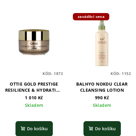
zaváděcí cena
KÓD:
1873
KÓD:
1152
OTTIE GOLD PRESTIGE
BALHYO NOKDU CLEAR
RESILIENCE & HYDRATION
CLEANSING LOTION
ADVANCED CREAM
1 010 Kč
990 Kč
Skladem
Skladem
Do košíku
Do košíku