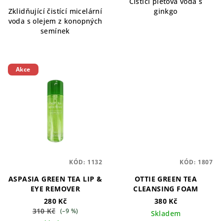
Čisticí pleťová voda s
Zklidňující čistící micelární
ginkgo
voda s olejem z konopných
semínek
Akce
KÓD:
1132
KÓD:
1807
ASPASIA GREEN TEA LIP &
OTTIE GREEN TEA
EYE REMOVER
CLEANSING FOAM
280 Kč
380 Kč
310 Kč
(–9 %)
Skladem