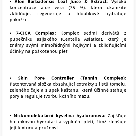
•
Aloe Barbadensis Leaf Juice & Extract:
Vysoká
koncentrace aloe vera (75 %), která okamžitě
zklidňuje, regeneruje a hloubkově hydratuje
pokožku
.
•
7-CICA Complex:
Komplex sedmi derivátů z
pupečníku asijského (Centella Asiatica), který je
známý svými mimořádnými hojivými a zklidňujícími
účinky na poškozenou pleť
.
•
Skin Pore Controller (Tannin Complex):
Patentovaná složka obsahující extrakty z listů tomelu,
zeleného čaje a slupek kaštanu, která účinně stahuje
póry a reguluje tvorbu kožního mazu
.
•
Nízkomolekulární kyselina hyaluronová:
Zajišťuje
hloubkovou hydrataci a vyplnění pleti, čímž zlepšuje
její texturu a pružnost
.