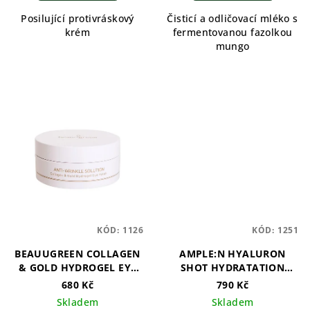
Posilující protivráskový
Čisticí a odličovací mléko s
krém
fermentovanou fazolkou
mungo
KÓD:
1126
KÓD:
1251
BEAUUGREEN COLLAGEN
AMPLE:N HYALURON
& GOLD HYDROGEL EYE
SHOT HYDRATATION
PATCH
CREAM - 60ml
680 Kč
790 Kč
Skladem
Skladem