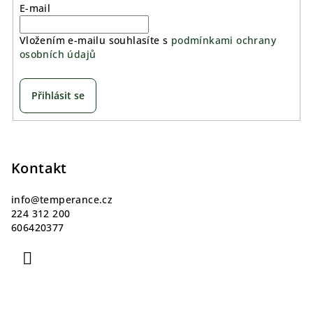
E-mail
Vložením e-mailu souhlasíte s
podmínkami ochrany
osobních údajů
Přihlásit se
Z
á
p
Kontakt
a
info
@
temperance.cz
t
224 312 200
í
606420377