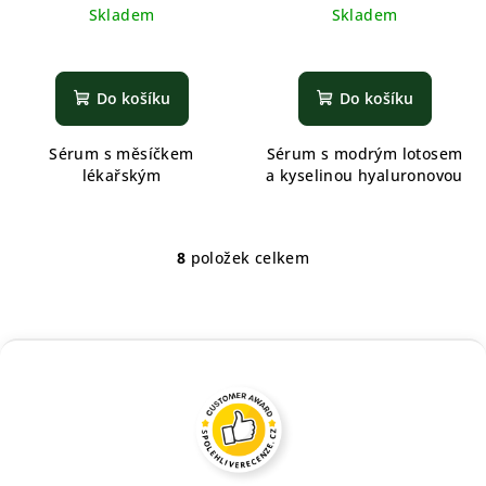
Skladem
Skladem
Do košíku
Do košíku
Sérum s měsíčkem
Sérum s modrým lotosem
lékařským
a kyselinou hyaluronovou
8
položek celkem
O
v
l
á
d
a
c
í
p