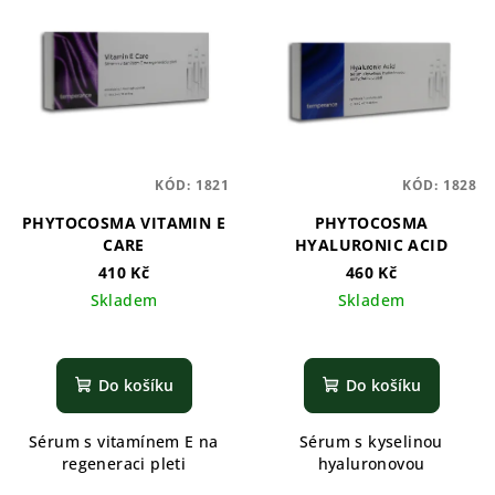
r
p
o
i
d
s
u
p
k
r
t
o
ů
KÓD:
1821
KÓD:
1828
d
PHYTOCOSMA VITAMIN E
PHYTOCOSMA
u
CARE
HYALURONIC ACID
k
410 Kč
460 Kč
t
Skladem
Skladem
ů
Do košíku
Do košíku
Sérum s vitamínem E na
Sérum s kyselinou
regeneraci pleti
hyaluronovou