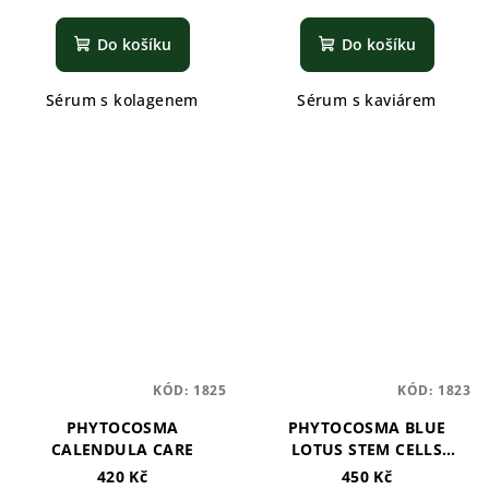
Do košíku
Do košíku
Sérum s kolagenem
Sérum s kaviárem
KÓD:
1825
KÓD:
1823
PHYTOCOSMA
PHYTOCOSMA BLUE
CALENDULA CARE
LOTUS STEM CELLS
SERUM
420 Kč
450 Kč