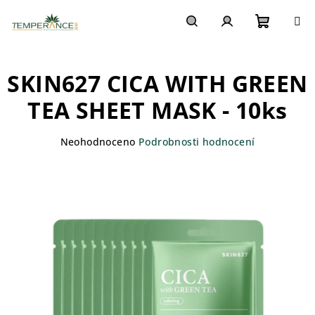
Přejít
na
obsah
Nákupn
Hledat
Přihlášení
SKIN627 CICA WITH GREEN
košík
TEA SHEET MASK - 10ks
Průměrné
Neohodnoceno
Podrobnosti hodnocení
hodnocení
produktu
je
0,0
z
5
hvězdiček.