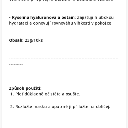
•
Kyselina hyaluronová a betain:
Zajišťují hlubokou
hydrataci a obnovují rovnováhu vlhkosti v pokožce
.
Obsah:
23g/10ks
-----------------------------------------------------------------------
---------
Způsob použití:
1.
Pleť důkladně očistěte a osušte
.
2.
Rozložte masku a opatrně ji přiložte na obličej
.