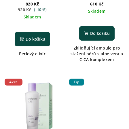
820 Kč
610 Kč
920 Kč
(–10 %)
Skladem
Skladem
Do košíku
Do košíku
Zklidňující ampule pro
Perlový elixír
stažení pórů s aloe vera a
CICA komplexem
Akce
Tip