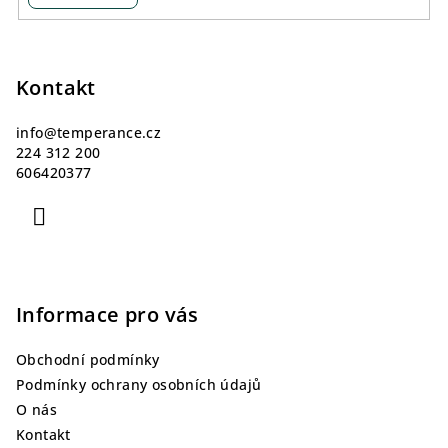
Z
á
p
Kontakt
a
info
@
temperance.cz
t
224 312 200
í
606420377
Informace pro vás
Obchodní podmínky
Podmínky ochrany osobních údajů
O nás
Kontakt