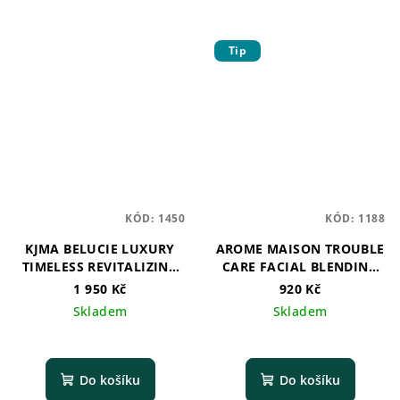
Tip
KÓD:
1450
KÓD:
1188
KJMA BELUCIE LUXURY
AROME MAISON TROUBLE
TIMELESS REVITALIZING
CARE FACIAL BLENDING
ESSENCE CREAM
OIL
1 950 Kč
920 Kč
Skladem
Skladem
Do košíku
Do košíku