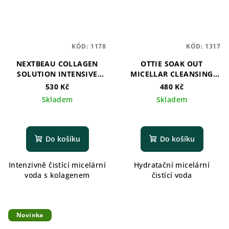
KÓD:
1178
KÓD:
1317
NEXTBEAU COLLAGEN
OTTIE SOAK OUT
SOLUTION INTENSIVE
MICELLAR CLEANSING
CLEANSING WATER
WATER - 300ml
530 Kč
480 Kč
Skladem
Skladem
Do košíku
Do košíku
Intenzivně čistící micelární
Hydratační micelární
voda s kolagenem
čistící voda
Novinka