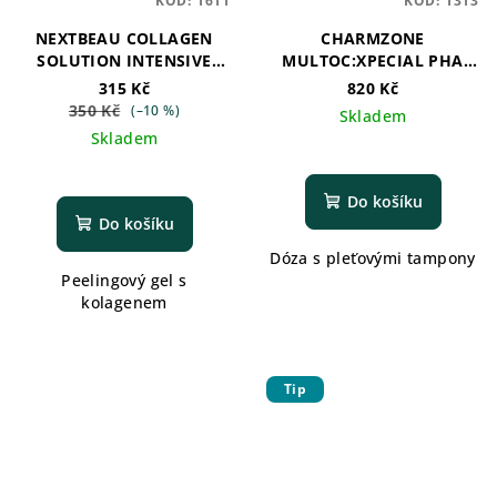
KÓD:
1611
KÓD:
1313
NEXTBEAU COLLAGEN
CHARMZONE
SOLUTION INTENSIVE
MULTOC:XPECIAL PHA
PEELING GEL
TURN OVER PAD
315 Kč
820 Kč
350 Kč
(–10 %)
Skladem
Skladem
Do košíku
Do košíku
Dóza s pleťovými tampony
Peelingový gel s
kolagenem
Tip