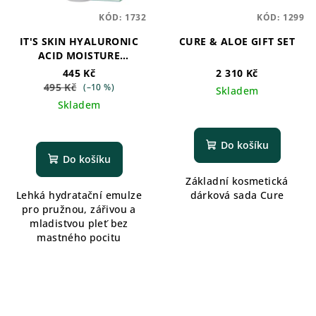
KÓD:
1732
KÓD:
1299
IT'S SKIN HYALURONIC
CURE & ALOE GIFT SET
ACID MOISTURE
EMULSION
445 Kč
2 310 Kč
495 Kč
(–10 %)
Skladem
Skladem
Do košíku
Do košíku
Základní kosmetická
Lehká hydratační emulze
dárková sada Cure
pro pružnou, zářivou a
mladistvou pleť bez
mastného pocitu