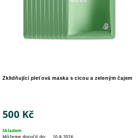
Zklidňující pleťová maska s cicou a zeleným čajem
500 Kč
Měrná
Skladem
cena:
Můžeme doručit do:
10.8.2026