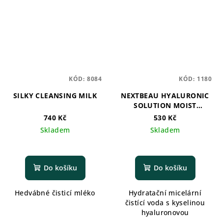
KÓD:
8084
KÓD:
1180
SILKY CLEANSING MILK
NEXTBEAU HYALURONIC
SOLUTION MOIST
CLEANSING WATER
740 Kč
530 Kč
Skladem
Skladem
Do košíku
Do košíku
Hedvábné čisticí mléko
Hydratační micelární
čistící voda s kyselinou
hyaluronovou