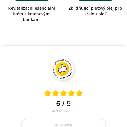
Revitalizační esenciální
Zklidňující pleťový olej pro
krém s kmenovými
zralou pleť
buňkami
5
5
/
409
hodnocení
04.08.2026