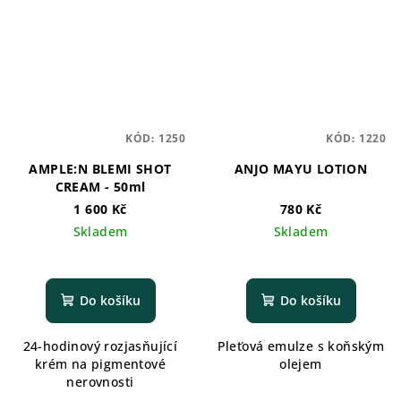
KÓD:
1250
KÓD:
1220
AMPLE:N BLEMI SHOT
ANJO MAYU LOTION
CREAM - 50ml
1 600 Kč
780 Kč
Skladem
Skladem
Do košíku
Do košíku
24-hodinový rozjasňující
Pleťová emulze s koňským
krém na pigmentové
olejem
nerovnosti