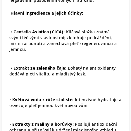
negativním působením volných radikálů
.
Hlavní ingredience a jejich účinky:
•
Centella Asiatica (CICA):
Klíčová složka známá
svými léčivými vlastnostmi; zklidňuje podráždění,
mírní zarudnutí a zanechává pleť zregenerovanou a
jemnou
.
•
Extrakt ze zeleného čaje:
Bohatý na antioxidanty,
dodává pleti vitalitu a mladistvý lesk
.
•
Květová voda z růže stolisté:
Intenzivně hydratuje a
osvěžuje pleť jemnou květinovou vůní
.
•
Extrakty z maliny a borůvky:
Posilují antioxidační
ochranu a přispívají k udržení mladistvého vzhledu
.