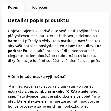
Popis
Hodnocení
Detailní popis produktu
Objevte tajemství zářivé a zdravé pleti s výjimečnou
plátýnkovou maskou, která představuje dokonalou
harmonii přírody a vědy
. Tato maska je navržena tak,
aby vaší pokožce poskytla nejen
okamžitou úlevu od
podráždění
, ale také intenzivní dlouhodobou péči
.
Elegantní balení dodává produktu nádech luxusu,
díky čemuž je ideální součástí vaší domácí spa péče
.
V čem je tato maska výjimečná?
Výjimečnost masky spočívá v unikátní kombinaci
extraktu z pupečníku asijského (CICA) a zeleného
čaje
. Tato dvojice funguje jako „konejšivé objetí“ pro
pleť, které efektivně zmírňuje zarudnutí, podporuje
hojivé procesy a zároveň chrání pokožku před