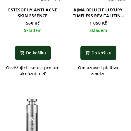
ESTESOPHY ANTI ACNE
KJMA BELUCIE LUXURY
SKIN ESSENCE
TIMELESS REVITALIZING
EMULSION
560 Kč
1 050 Kč
Skladem
Skladem
Do košíku
Do košíku
Osvěžující esence pro pro
Omlazovací pleťová
aknózní pleť
emulze