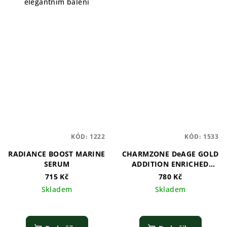
elegantním balení
KÓD:
1222
KÓD:
1533
RADIANCE BOOST MARINE
CHARMZONE DeAGE GOLD
SERUM
ADDITION ENRICHED
SOFTENER
715 Kč
780 Kč
Skladem
Skladem