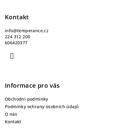
Z
á
p
Kontakt
a
info
@
temperance.cz
t
224 312 200
í
606420377
Informace pro vás
Obchodní podmínky
Podmínky ochrany osobních údajů
O nás
Kontakt