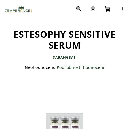
Přejít
na
obsah
Nákupn
Hledat
Přihlášení
ESTESOPHY SENSITIVE
košík
SERUM
SARANGSAE
Průměrné
Neohodnoceno
Podrobnosti hodnocení
hodnocení
produktu
je
0,0
z
5
hvězdiček.