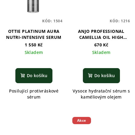
KÓD:
1504
KÓD:
1216
OTTIE PLATINUM AURA
ANJO PROFESSIONAL
NUTRI-INTENSIVE SERUM
CAMELLIA OIL HIGH
MOIST SERUM ESSENCE
1 550 Kč
670 Kč
Skladem
Skladem
Do košíku
Do košíku
Posilující protivráskové
Vysoce hydratační sérum s
sérum
kaméliovým olejem
Akce