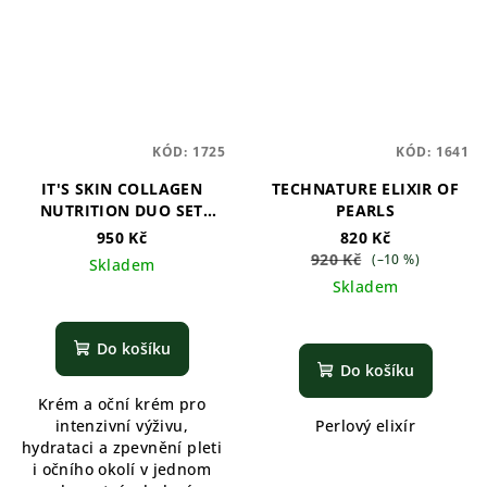
KÓD:
1725
KÓD:
1641
IT'S SKIN COLLAGEN
TECHNATURE ELIXIR OF
NUTRITION DUO SET
PEARLS
(CREAM/EYE CREAM)
950 Kč
820 Kč
920 Kč
(–10 %)
Skladem
Skladem
Do košíku
Do košíku
Krém a oční krém pro
intenzivní výživu,
Perlový elixír
hydrataci a zpevnění pleti
i očního okolí v jednom