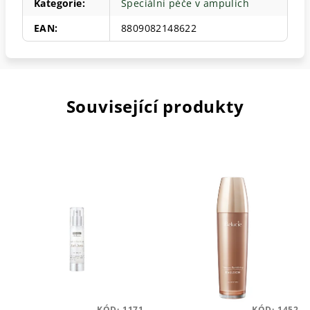
Kategorie
:
Speciální péče v ampulích
EAN
:
8809082148622
Související produkty
KÓD:
1171
KÓD:
1452