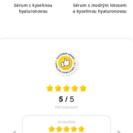
Sérum s kyselinou
Sérum s modrým lotosem
hyaluronovou
a kyselinou hyaluronovou
5
5
/
409
hodnocení
04.08.2026