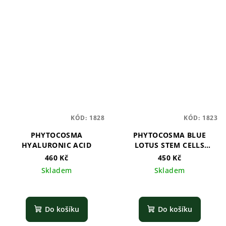
KÓD:
1828
KÓD:
1823
PHYTOCOSMA
PHYTOCOSMA BLUE
HYALURONIC ACID
LOTUS STEM CELLS
SERUM
460 Kč
450 Kč
Skladem
Skladem
Do košíku
Do košíku