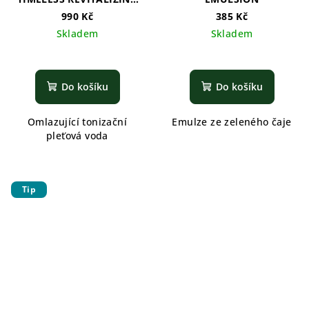
SKIN
990 Kč
385 Kč
Skladem
Skladem
Do košíku
Do košíku
Omlazující tonizační
Emulze ze zeleného čaje
pleťová voda
Tip