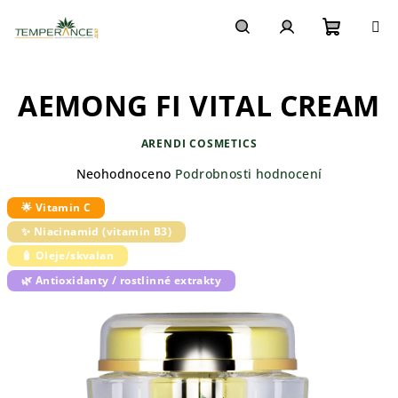
Přejít
na
obsah
Nákupn
Hledat
Přihlášení
AEMONG FI VITAL CREAM
košík
ARENDI COSMETICS
Průměrné
Neohodnoceno
Podrobnosti hodnocení
hodnocení
🌟 Vitamin C
produktu
je
✨ Niacinamid (vitamin B3)
0,0
🧴 Oleje/skvalan
z
5
🌿 Antioxidanty / rostlinné extrakty
hvězdiček.