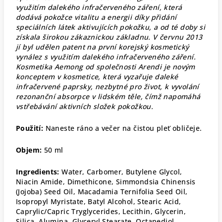
využitím dalekého infračerveného záření, která
dodává pokožce vitalitu a energii díky přidání
speciálních látek aktivujících pokožku, a od té doby si
získala širokou zákaznickou základnu. V červnu 2013
jí byl udělen patent na první korejský kosmetický
vynález s využitím dalekého infračerveného záření.
Kosmetika Aemong od společnosti Arendi je novým
konceptem v kosmetice, která vyzařuje daleké
infračervené paprsky, nezbytné pro život, k vyvolání
rezonanční absorpce v lidském těle, čímž napomáhá
vstřebávání aktivních složek pokožkou.
Použití:
Naneste ráno a večer na čistou pleť obličeje.
Objem:
50 ml
Ingredients:
Water, Carbomer, Butylene Glycol,
Niacin Amide, Dimethicone, Simmondsia Chinensis
(Jojoba) Seed Oil, Macadamia Ternifolia Seed Oil,
Isopropyl Myristate, Batyl Alcohol, Stearic Acid,
Caprylic/Capric Tryglycerides, Lecithin, Glycerin,
Silica, Alumina, Glyceryl Stearate, Octanediol,