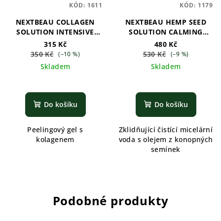
KÓD:
1611
KÓD:
1179
NEXTBEAU COLLAGEN
NEXTBEAU HEMP SEED
SOLUTION INTENSIVE
SOLUTION CALMING
PEELING GEL
CLEANSING WATER
315 Kč
480 Kč
350 Kč
530 Kč
(–10 %)
(–9 %)
Skladem
Skladem
Do košíku
Do košíku
Peelingový gel s
Zklidňující čistící micelární
kolagenem
voda s olejem z konopných
semínek
Podobné produkty