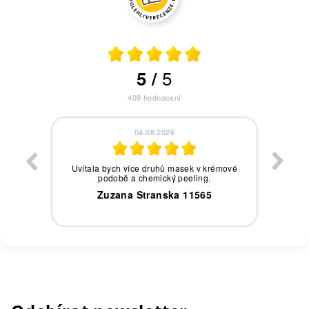
5
5
/
409
hodnocení
04.08.2026
eby,
Uvítala bych více druhů masek v krémové
podobě a chemický peeling.
0
Zuzana Stranska 11565