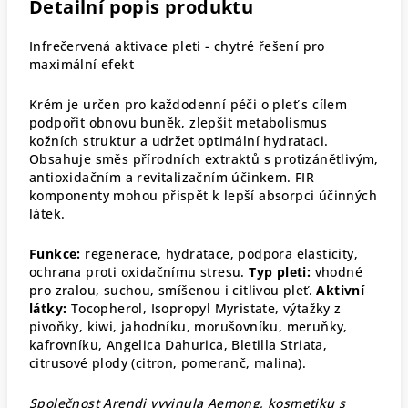
Detailní popis produktu
Infrečervená aktivace pleti - chytré řešení pro
maximální efekt
Krém je určen pro každodenní péči o pleť s cílem
podpořit obnovu buněk, zlepšit metabolismus
kožních struktur a udržet optimální hydrataci.
Obsahuje směs přírodních extraktů s protizánětlivým,
antioxidačním a revitalizačním účinkem. FIR
komponenty mohou přispět k lepší absorpci účinných
látek.
Funkce:
regenerace, hydratace, podpora elasticity,
ochrana proti oxidačnímu stresu.
Typ pleti:
vhodné
pro zralou, suchou, smíšenou i citlivou pleť.
Aktivní
látky:
Tocopherol, Isopropyl Myristate, výtažky z
pivoňky, kiwi, jahodníku, morušovníku, meruňky,
kafrovníku, Angelica Dahurica, Bletilla Striata,
citrusové plody (citron, pomeranč, malina).
Společnost Arendi vyvinula Aemong, kosmetiku s