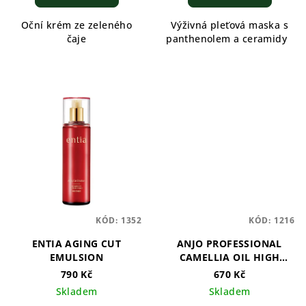
Oční krém ze zeleného
Výživná pleťová maska s
čaje
panthenolem a ceramidy
KÓD:
1352
KÓD:
1216
ENTIA AGING CUT
ANJO PROFESSIONAL
EMULSION
CAMELLIA OIL HIGH
MOIST SERUM ESSENCE
790 Kč
670 Kč
Skladem
Skladem