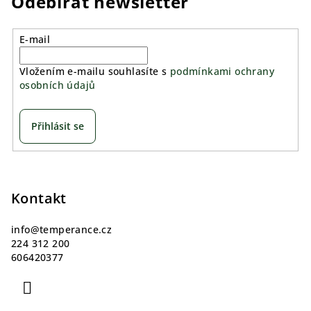
Odebírat newsletter
E-mail
Vložením e-mailu souhlasíte s
podmínkami ochrany
osobních údajů
Přihlásit se
Z
á
p
Kontakt
a
info
@
temperance.cz
t
224 312 200
í
606420377