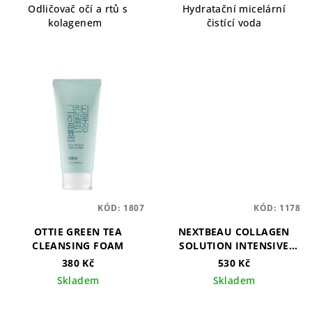
Odličovač očí a rtů s
Hydratační micelární
kolagenem
čistící voda
KÓD:
1807
KÓD:
1178
OTTIE GREEN TEA
NEXTBEAU COLLAGEN
CLEANSING FOAM
SOLUTION INTENSIVE
CLEANSING WATER
380 Kč
530 Kč
Skladem
Skladem