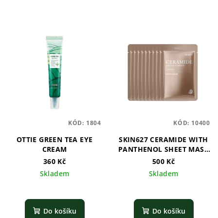
KÓD:
1804
KÓD:
10400
OTTIE GREEN TEA EYE
SKIN627 CERAMIDE WITH
CREAM
PANTHENOL SHEET MASK
- 10ks
360 Kč
500 Kč
Skladem
Skladem
Do košíku
Do košíku