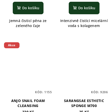
Do košíku
Do košíku
Jemná čisticí pěna ze
Intenzivně čistící micelární
zeleného čaje
voda s kolagenem
Akce
KÓD:
1155
KÓD:
9206
ANJO SNAIL FOAM
SARANGSAE ESTHETIC
CLEANSING
SPONGE M700
230 Kč
35 Kč