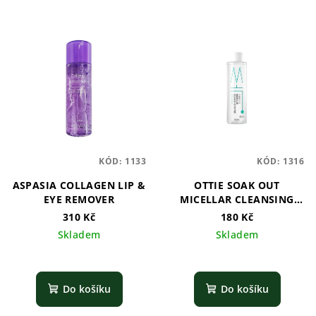
KÓD:
1133
KÓD:
1316
ASPASIA COLLAGEN LIP &
OTTIE SOAK OUT
EYE REMOVER
MICELLAR CLEANSING
WATER - 100ml
310 Kč
180 Kč
Skladem
Skladem
Do košíku
Do košíku