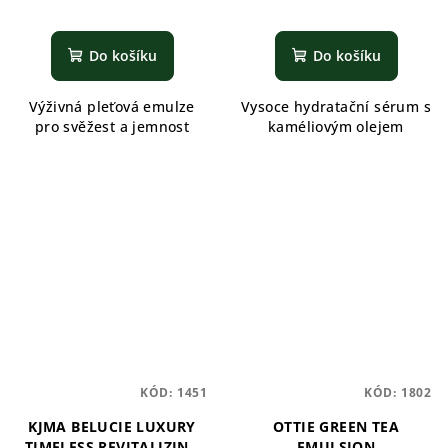
Do košíku
Do košíku
Výživná pleťová emulze
Vysoce hydratační sérum s
pro svěžest a jemnost
kaméliovým olejem
KÓD:
1451
KÓD:
1802
KJMA BELUCIE LUXURY
OTTIE GREEN TEA
TIMELESS REVITALIZING
EMULSION